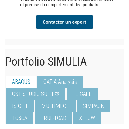
et précise du comportement des produits.
Portfolio SIMULIA
ABAQUS
CATIA Analysis
CST STUDIO SUITE®
FE-SAFE
ISIGHT
MULTIMECH
SIMPACK
TOSCA
TRUE-LOAD
XFLOW