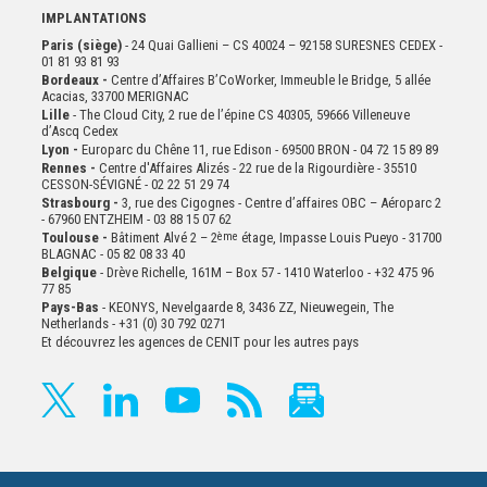
IMPLANTATIONS
Paris (siège)
- 24 Quai Gallieni – CS 40024 – 92158 SURESNES CEDEX -
01 81 93 81 93
Bordeaux -
Centre d’Affaires B’CoWorker, Immeuble le Bridge, 5 allée
Acacias, 33700 MERIGNAC
Lille
- The Cloud City, 2 rue de l’épine CS 40305, 59666 Villeneuve
d’Ascq Cedex
Lyon -
Europarc du Chêne 11, rue Edison - 69500 BRON - 04 72 15 89 89
Rennes -
Centre d'Affaires Alizés - 22 rue de la Rigourdière - 35510
CESSON-SÉVIGNÉ - 02 22 51 29 74
Strasbourg -
3, rue des Cigognes - Centre d’affaires OBC – Aéroparc 2
- 67960 ENTZHEIM - 03 88 15 07 62
Toulouse -
Bâtiment Alvé 2 – 2
ème
étage,
Impasse Louis Pueyo - 31700
BLAGNAC - 05 82 08 33 40
Belgique
- Drève Richelle, 161M – Box 57 - 1410 Waterloo - +32 475 96
77 85
Pays-Bas
- KEONYS, Nevelgaarde 8, 3436 ZZ, Nieuwegein, The
Netherlands - +31 (0) 30 792 0271
Et découvrez les agences de CENIT pour les autres pays