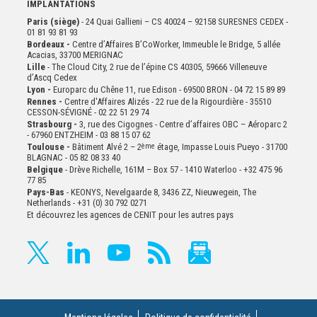
IMPLANTATIONS
Paris (siège)
- 24 Quai Gallieni – CS 40024 – 92158 SURESNES CEDEX -
01 81 93 81 93
Bordeaux -
Centre d’Affaires B’CoWorker, Immeuble le Bridge, 5 allée
Acacias, 33700 MERIGNAC
Lille
- The Cloud City, 2 rue de l’épine CS 40305, 59666 Villeneuve
d’Ascq Cedex
Lyon -
Europarc du Chêne 11, rue Edison - 69500 BRON - 04 72 15 89 89
Rennes -
Centre d'Affaires Alizés - 22 rue de la Rigourdière - 35510
CESSON-SÉVIGNÉ - 02 22 51 29 74
Strasbourg -
3, rue des Cigognes - Centre d’affaires OBC – Aéroparc 2
- 67960 ENTZHEIM - 03 88 15 07 62
Toulouse -
Bâtiment Alvé 2 – 2
ème
étage,
Impasse Louis Pueyo - 31700
BLAGNAC - 05 82 08 33 40
Belgique
- Drève Richelle, 161M – Box 57 - 1410 Waterloo - +32 475 96
77 85
Pays-Bas
- KEONYS, Nevelgaarde 8, 3436 ZZ, Nieuwegein, The
Netherlands - +31 (0) 30 792 0271
Et découvrez les agences de CENIT pour les autres pays