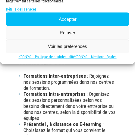
négativement certaines fonctionnalités.
Détails des services
Accepter
Refuser
Modalité et délais d’accès
Voir les préfèrences
Nous vous offrons des solutions flexibles pour
vous permettre de progresser à votre rythme et
KEONYS – Politique de confidentialité
KEONYS – Mentions légales
selon vos disponibilités :
Formations inter-entreprises
: Rejoignez
nos sessions programmées dans nos centres
de formation.
Formations intra-entreprises
: Organisez
des sessions personnalisées selon vos
besoins directement dans votre entreprise ou
dans nos centres, selon la disponibilité de vos
équipes.
Présentiel , à distance ou E-learning
:
Choisissez le format qui vous convient le