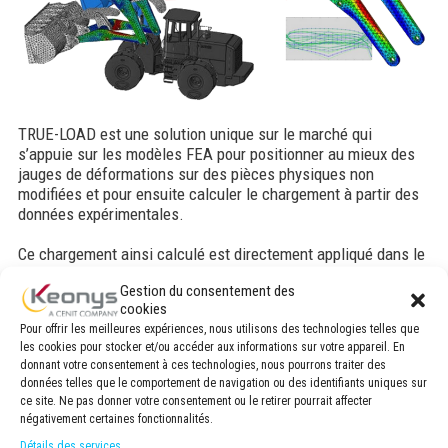
TRUE-LOAD est une solution unique sur le marché qui
s’appuie sur les modèles FEA pour positionner au mieux des
jauges de déformations sur des pièces physiques non
modifiées et pour ensuite calculer le chargement à partir des
données expérimentales.
Ce chargement ainsi calculé est directement appliqué dans le
modèle FEA grâce à TRUE-QSE, un puissant outil de post-
Gestion du consentement des
traitement qui prend en charge l’itération virtuelle rapide.
cookies
TRUE-LOAD interagit directement avec les logiciels de fatigue
Pour offrir les meilleures expériences, nous utilisons des technologies telles que
FEA (comme FE-SAFE) pour que ces simulations de fatigue,
les cookies pour stocker et/ou accéder aux informations sur votre appareil. En
précises grâce aux chargements corrélés, soient une partie
donnant votre consentement à ces technologies, nous pourrons traiter des
naturelle du cycle de conception. TRUE-LOAD est une solution
données telles que le comportement de navigation ou des identifiants uniques sur
unique sur le marché qui s’appuie sur les modèles FEA pour
ce site. Ne pas donner votre consentement ou le retirer pourrait affecter
positionner au mieux des jauges de déformations sur des
négativement certaines fonctionnalités.
pièces physiques non modifiées et pour ensuite calculer le
Détails des services