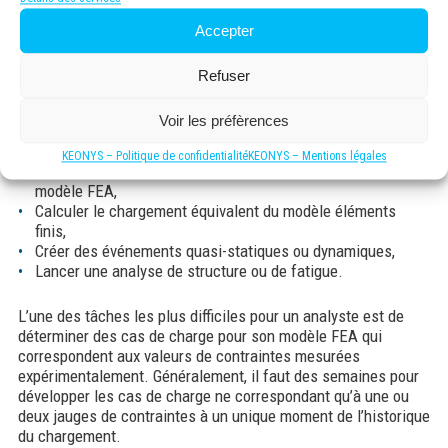
chargement à partir des données expérimentales.
Accepter
Toutes les étapes suivantes sont faites automatiquement par
Refuser
TRUE-LOAD
Créer des cellules de chargement multi-canaux qui utilisent
Voir les préfèrences
vos pièces et les modèles FEA,
Déterminer le placement optimal des jauges de contrainte,
KEONYS – Politique de confidentialité
KEONYS – Mentions légales
Calculer les matrices de corrélation entre l’essai et le
modèle FEA,
Calculer le chargement équivalent du modèle éléments
finis,
Créer des événements quasi-statiques ou dynamiques,
Lancer une analyse de structure ou de fatigue.
L’une des tâches les plus difficiles pour un analyste est de
déterminer des cas de charge pour son modèle FEA qui
correspondent aux valeurs de contraintes mesurées
expérimentalement. Généralement, il faut des semaines pour
développer les cas de charge ne correspondant qu’à une ou
deux jauges de contraintes à un unique moment de l’historique
du chargement.