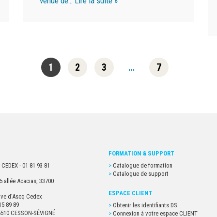
venue de…
Lire la suite »
1
2
3
…
7
FORMATION & SUPPORT
 CEDEX - 01 81 93 81
Catalogue de formation
Catalogue de support
5 allée Acacias, 33700
ESPACE CLIENT
euve d’Ascq Cedex
15 89 89
Obtenir les identifiants DS
- 35510 CESSON-SÉVIGNÉ
Connexion à votre espace CLIENT