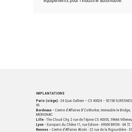
équipements pour l’industrie automobile.
IMPLANTATIONS
Paris (siège)
- 24 Quai Gallieni – CS 40024 – 92158 SURESNES
93
Bordeaux -
Centre d’Affaires B’CoWorker, Immeuble le Bridge, 
MERIGNAC
Lille
- The Cloud City, 2 rue de l’épine CS 40305, 59666 Villen
Lyon -
Europarc du Chêne 11, rue Edison - 69500 BRON - 04 72 
Rennes -
Centre d'Affaires Alizés - 22 rue de la Rigourdière 