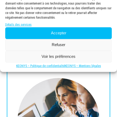
feuille de route, CENIT Keonys met ses
donnant votre consentement à ces technologies, nous pourrons traiter des
données telles que le comportement de navigation ou des identifiants uniques sur
experts à votre service pour vous accompagner
ce site. Ne pas donner votre consentement ou le retirer pourrait affecter
au quotidien, comprendre vos attentes et vous
négativement certaines fonctionnalités.
proposer les solutions les plus adaptées à vos
prérequis et budget.
Détails des services
Accepter
+
Refuser
Voir les préfèrences
KEONYS – Politique de confidentialité
KEONYS – Mentions légales