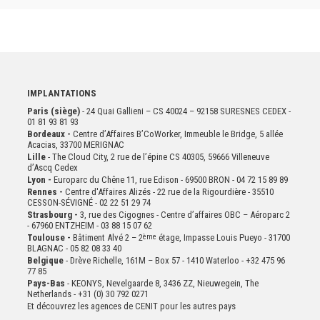
IMPLANTATIONS
Paris (siège)
- 24 Quai Gallieni – CS 40024 – 92158 SURESNES CEDEX -
01 81 93 81 93
Bordeaux -
Centre d’Affaires B’CoWorker, Immeuble le Bridge, 5 allée
Acacias, 33700 MERIGNAC
Lille
- The Cloud City, 2 rue de l’épine CS 40305, 59666 Villeneuve
d’Ascq Cedex
Lyon -
Europarc du Chêne 11, rue Edison - 69500 BRON - 04 72 15 89 89
Rennes -
Centre d'Affaires Alizés - 22 rue de la Rigourdière - 35510
CESSON-SÉVIGNÉ - 02 22 51 29 74
Strasbourg -
3, rue des Cigognes - Centre d’affaires OBC – Aéroparc 2
- 67960 ENTZHEIM - 03 88 15 07 62
Toulouse -
Bâtiment Alvé 2 – 2
ème
étage,
Impasse Louis Pueyo - 31700
BLAGNAC - 05 82 08 33 40
Belgique
- Drève Richelle, 161M – Box 57 - 1410 Waterloo - +32 475 96
77 85
Pays-Bas
- KEONYS, Nevelgaarde 8, 3436 ZZ, Nieuwegein, The
Netherlands - +31 (0) 30 792 0271
Et découvrez les agences de CENIT pour les autres pays