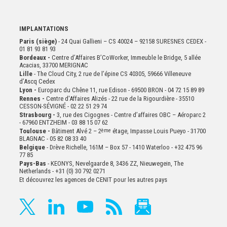
IMPLANTATIONS
Paris (siège)
- 24 Quai Gallieni – CS 40024 – 92158 SURESNES CEDEX -
01 81 93 81 93
Bordeaux -
Centre d’Affaires B’CoWorker, Immeuble le Bridge, 5 allée
Acacias, 33700 MERIGNAC
Lille
- The Cloud City, 2 rue de l’épine CS 40305, 59666 Villeneuve
d’Ascq Cedex
Lyon -
Europarc du Chêne 11, rue Edison - 69500 BRON - 04 72 15 89 89
Rennes -
Centre d'Affaires Alizés - 22 rue de la Rigourdière - 35510
CESSON-SÉVIGNÉ - 02 22 51 29 74
Strasbourg -
3, rue des Cigognes - Centre d’affaires OBC – Aéroparc 2
- 67960 ENTZHEIM - 03 88 15 07 62
Toulouse -
Bâtiment Alvé 2 – 2
ème
étage,
Impasse Louis Pueyo - 31700
BLAGNAC - 05 82 08 33 40
Belgique
- Drève Richelle, 161M – Box 57 - 1410 Waterloo - +32 475 96
77 85
Pays-Bas
- KEONYS, Nevelgaarde 8, 3436 ZZ, Nieuwegein, The
Netherlands - +31 (0) 30 792 0271
Et découvrez les agences de CENIT pour les autres pays