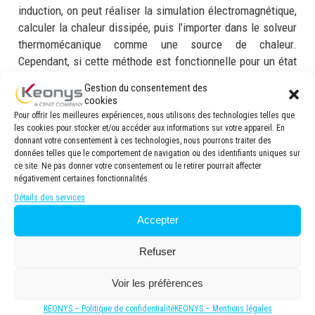
induction, on peut réaliser la simulation électromagnétique,
calculer la chaleur dissipée, puis l’importer dans le solveur
thermomécanique comme une source de chaleur.
Cependant, si cette méthode est fonctionnelle pour un état
stationnaire, elle est beaucoup plus laborieuse pour un état
Gestion du consentement des
transitoire, car il faut alors importer une série parfois
cookies
nombreuse de résultats.
Pour offrir les meilleures expériences, nous utilisons des technologies telles que
les cookies pour stocker et/ou accéder aux informations sur votre appareil. En
donnant votre consentement à ces technologies, nous pourrons traiter des
Une amélioration consiste à
coupler des solveurs
données telles que le comportement de navigation ou des identifiants uniques sur
distincts
via un outil de couplage, qui gère l’échange
ce site. Ne pas donner votre consentement ou le retirer pourrait affecter
d’informations au cours du calcul de façon automatique. Il
négativement certaines fonctionnalités.
reste donc à sélectionner les outils ad hoc, capables de
Détails des services
travailler ensemble pour obtenir le résultat souhaité.
Accepter
Nous nous intéressons ici au
couplage
Refuser
électromagnétique-thermomécanique
, notamment à la
problématique de l’induction. Abaqus possède certes un
Voir les préfèrences
solveur électromagnétique, mais ce n’est pas son cœur de
KEONYS – Politique de confidentialité
KEONYS – Mentions légales
compétences et les contraintes de maillage rendent ces