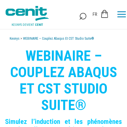
FR
KEONYS DEVIENT
CENIT
Keonys
>
WEBINAIRE – Couplez Abaqus Et CST Studio Suite®
WEBINAIRE –
COUPLEZ ABAQUS
ET CST STUDIO
SUITE®
Simulez l’induction et les phénomènes