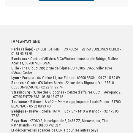
IMPLANTATIONS
Paris (siège)
- 24 Quai Gallieni – CS 40024 – 92158 SURESNES CEDEX -
01 81 93 81 93
Bordeaux -
Centre d’Affaires B’CoWorker, Immeuble le Bridge, 5 allée
Acacias, 33700 MERIGNAC
Lille
- The Cloud City, 2 rue de l’épine CS 40305, 59666 Villeneuve
d’Ascq Cedex
Lyon -
Europarc du Chêne 11, rue Edison - 69500 BRON - 04 72 15 89 89
Rennes -
Centre d'Affaires Alizés - 22 rue de la Rigourdière - 35510
CESSON-SÉVIGNÉ - 02 22 51 29 74
Strasbourg -
3, rue des Cigognes - Centre d’affaires OBC – Aéroparc 2
- 67960 ENTZHEIM - 03 88 15 07 62
Toulouse -
Bâtiment Alvé 2 – 2
ème
étage,
Impasse Louis Pueyo - 31700
BLAGNAC - 05 82 08 33 40
Belgique
- Drève Richelle, 161M – Box 57 - 1410 Waterloo - +32 475 96
77 85
Pays-Bas
- KEONYS, Nevelgaarde 8, 3436 ZZ, Nieuwegein, The
Netherlands - +31 (0) 30 792 0271
Et découvrez les agences de CENIT pour les autres pays