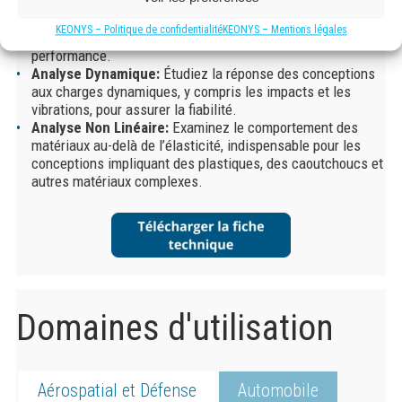
Optimisation de la Topologie:
Identifiez les zones de
matériau excédentaire pour optimiser la géométrie des
KEONYS – Politique de confidentialité
KEONYS – Mentions légales
pièces, réduisant le poids sans compromettre la
performance.
Analyse Dynamique:
Étudiez la réponse des conceptions
aux charges dynamiques, y compris les impacts et les
vibrations, pour assurer la fiabilité.
Analyse Non Linéaire:
Examinez le comportement des
matériaux au-delà de l’élasticité, indispensable pour les
conceptions impliquant des plastiques, des caoutchoucs et
autres matériaux complexes.
Domaines d'utilisation
Aérospatial et Défense
Automobile