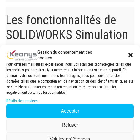
Les fonctionnalités de
SOLIDWORKS Simulation
Gestion du consentement des
Optimisez vos performances avec SOLIDWORKS Simulation
cookies
pour l’analyse par éléments finis (FEA) et découvrez les
Pour offrir les meilleures expériences, nous utilisons des technologies telles que
nombreuses fonctionnalités que vous offre la solution :
les cookies pour stocker et/ou accéder aux informations sur votre appareil. En
donnant votre consentement à ces technologies, nous pourrons traiter des
données telles que le comportement de navigation ou des identifiants uniques sur
Analyse Statique :
Évaluez la résistance et la déformation
ce site. Ne pas donner votre consentement ou le retirer pourrait affecter
des pièces et assemblages sous charges statiques pour
négativement certaines fonctionnalités.
identifier et réduire les zones de stress élevé.
Détails des services
Analyse de Fatigue :
Prédisez la durée de vie des produits
soumis à des cycles de chargement répétitifs pour éviter
Accepter
les défaillances prématurées.
Simulation Thermique:
Analysez les effets thermiques
Refuser
sur les pièces et assemblages, y compris la conduction, la
convection, et le rayonnement.
Voir les préfèrences