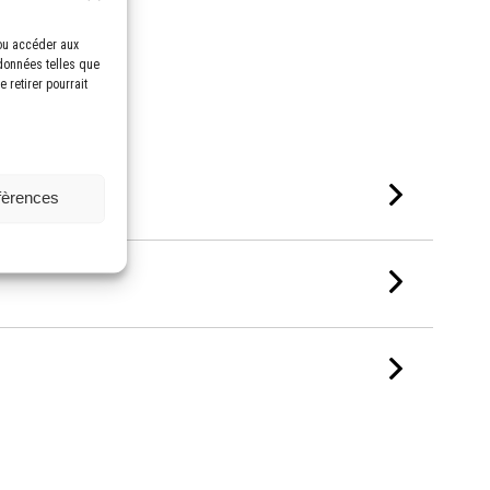
/ou accéder aux
 données telles que
 retirer pourrait
éfèrences