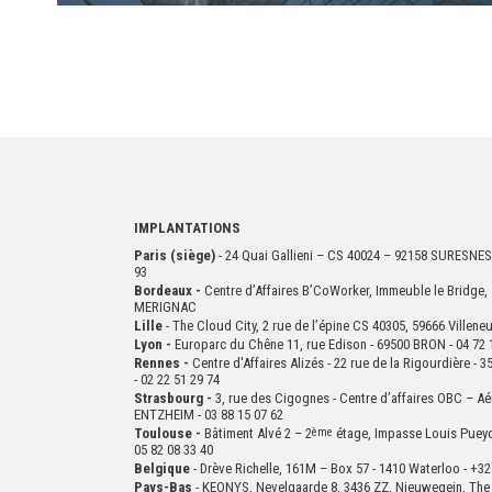
IMPLANTATIONS
Paris (siège)
- 24 Quai Gallieni – CS 40024 – 92158 SURESNES
93
Bordeaux -
Centre d’Affaires B’CoWorker, Immeuble le Bridge, 
MERIGNAC
Lille
- The Cloud City, 2 rue de l’épine CS 40305, 59666 Villen
Lyon -
Europarc du Chêne 11, rue Edison - 69500 BRON - 04 72 
Rennes -
Centre d'Affaires Alizés - 22 rue de la Rigourdière 
- 02 22 51 29 74
Strasbourg -
3, rue des Cigognes - Centre d’affaires OBC – Aé
ENTZHEIM - 03 88 15 07 62
Toulouse -
Bâtiment Alvé 2 – 2
ème
étage,
Impasse Louis Puey
05 82 08 33 40
Belgique
- Drève Richelle, 161M – Box 57 - 1410 Waterloo - +32
Pays-Bas
- KEONYS, Nevelgaarde 8, 3436 ZZ, Nieuwegein, The 