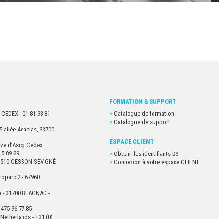
FORMATION & SUPPORT
 CEDEX - 01 81 93 81
Catalogue de formation
Catalogue de support
5 allée Acacias, 33700
ESPACE CLIENT
euve d’Ascq Cedex
15 89 89
Obtenir les identifiants DS
- 35510 CESSON-SÉVIGNÉ
Connexion à votre espace CLIENT
roparc 2 - 67960
o - 31700 BLAGNAC -
 475 96 77 85
Netherlands - +31 (0)