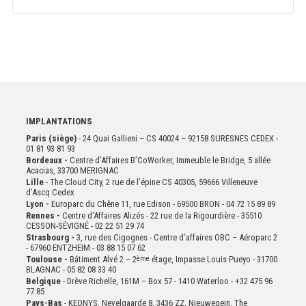
IMPLANTATIONS
Paris (siège)
- 24 Quai Gallieni – CS 40024 – 92158 SURESNES CEDEX -
01 81 93 81 93
Bordeaux -
Centre d’Affaires B’CoWorker, Immeuble le Bridge, 5 allée
Acacias, 33700 MERIGNAC
Lille
- The Cloud City, 2 rue de l’épine CS 40305, 59666 Villeneuve
d’Ascq Cedex
Lyon -
Europarc du Chêne 11, rue Edison - 69500 BRON - 04 72 15 89 89
Rennes -
Centre d'Affaires Alizés - 22 rue de la Rigourdière - 35510
CESSON-SÉVIGNÉ - 02 22 51 29 74
Strasbourg -
3, rue des Cigognes - Centre d’affaires OBC – Aéroparc 2
- 67960 ENTZHEIM - 03 88 15 07 62
Toulouse -
Bâtiment Alvé 2 – 2
ème
étage,
Impasse Louis Pueyo - 31700
BLAGNAC - 05 82 08 33 40
Belgique
- Drève Richelle, 161M – Box 57 - 1410 Waterloo - +32 475 96
77 85
Pays-Bas
- KEONYS, Nevelgaarde 8, 3436 ZZ, Nieuwegein, The