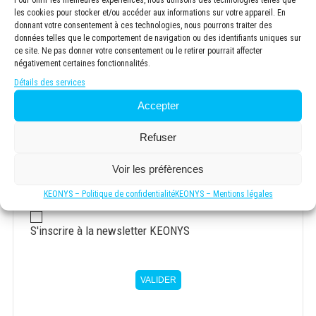
Pour offrir les meilleures expériences, nous utilisons des technologies telles que
les cookies pour stocker et/ou accéder aux informations sur votre appareil. En
donnant votre consentement à ces technologies, nous pourrons traiter des
données telles que le comportement de navigation ou des identifiants uniques sur
ce site. Ne pas donner votre consentement ou le retirer pourrait affecter
Votre demande concerne :
négativement certaines fonctionnalités.
Détails des services
Accepter
RGPD
*
Refuser
J'ai lu et accepté la
politique de confidentialité
Voir les préfèrences
*
KEONYS – Politique de confidentialité
KEONYS – Mentions légales
Newsletter
S'inscrire à la newsletter KEONYS
VALIDER