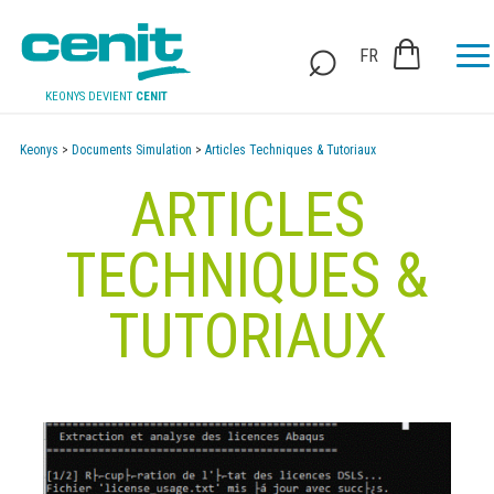
FR
KEONYS DEVIENT
CENIT
Keonys
>
Documents Simulation
>
Articles Techniques & Tutoriaux
ARTICLES
TECHNIQUES &
TUTORIAUX