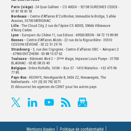
Paris (siège)
- 24 Quai Gallieni – CS 40024 – 92158 SURESNES CEDEX -
01 81 93 81 93
Bordeaux -
Centre d’Affaires B’CoWorker, Immeuble le Bridge, 5 allée
Acacias, 33700 MERIGNAC
Lille
- The Cloud City, 2 rue de l’épine CS 40305, 59666 Villeneuve
d’Ascq Cedex
Lyon -
Europarc du Chêne 11, rue Edison - 69500 BRON - 04 72 15 89 89
Rennes -
Centre d'Affaires Alizés - 22 rue de la Rigourdière - 35510
CESSON-SÉVIGNÉ - 02 22 51 29 74
Strasbourg -
3, rue des Cigognes - Centre d’affaires OBC – Aéroparc 2
- 67960 ENTZHEIM - 03 88 15 07 62
Toulouse -
Bâtiment Alvé 2 – 2
ème
étage,
Impasse Louis Pueyo - 31700
BLAGNAC - 05 82 08 33 40
Belgique
- Drève Richelle, 161M – Box 57 - 1410 Waterloo - +32 475 96
77 85
Pays-Bas
- KEONYS, Nevelgaarde 8, 3436 ZZ, Nieuwegein, The
Netherlands - +31 (0) 30 792 0271
Et découvrez les agences de CENIT pour les autres pays
Mentions légales
Politique de confidentialité