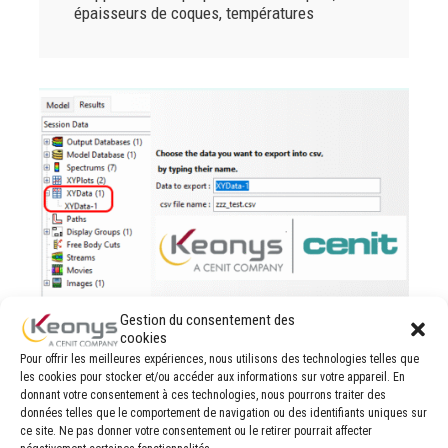
épaisseurs de coques, températures
Gestion du consentement des
cookies
Exporter facilement vos
Pour offrir les meilleures expériences, nous utilisons des technologies telles que
courbes Abaqus au format
les cookies pour stocker et/ou accéder aux informations sur votre appareil. En
donnant votre consentement à ces technologies, nous pourrons traiter des
CSV grâce à un plug-in
données telles que le comportement de navigation ou des identifiants uniques sur
ce site. Ne pas donner votre consentement ou le retirer pourrait affecter
Nous proposons un plug-in Abaqus