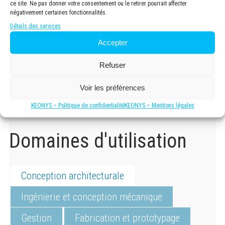
ce site. Ne pas donner votre consentement ou le retirer pourrait affecter
travail existants, DraftSight facilite la collaboration entre
négativement certaines fonctionnalités.
les équipes de conception, d’architecture, et de gestion de
Détails des services
projets.
Accepter
Prêt pour l’avenir :
Connecté à la plate-forme
3DEXPERIENCE® pour la gestion de projets, les
Refuser
assignations de tâches, la collaboration et la gestion
documentaire, DraftSight est évolutif et prêt à répondre aux
Voir les préfèrences
défis futurs.
KEONYS – Politique de confidentialité
KEONYS – Mentions légales
Domaines d'utilisation
Conception architecturale
Ingénierie et conception mécanique
Gestion
Fabrication et prototypage