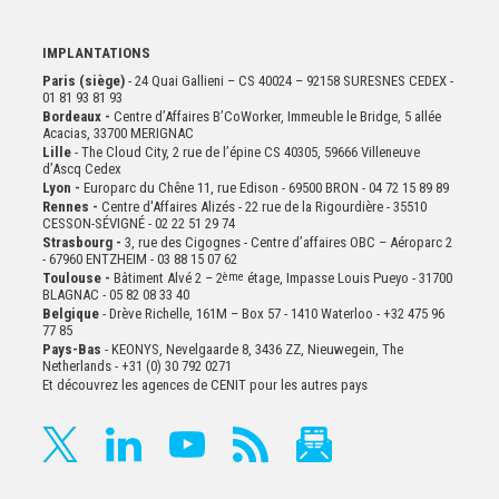
IMPLANTATIONS
Paris (siège)
- 24 Quai Gallieni – CS 40024 – 92158 SURESNES CEDEX -
01 81 93 81 93
Bordeaux -
Centre d’Affaires B’CoWorker, Immeuble le Bridge, 5 allée
Acacias, 33700 MERIGNAC
Lille
- The Cloud City, 2 rue de l’épine CS 40305, 59666 Villeneuve
d’Ascq Cedex
Lyon -
Europarc du Chêne 11, rue Edison - 69500 BRON - 04 72 15 89 89
Rennes -
Centre d'Affaires Alizés - 22 rue de la Rigourdière - 35510
CESSON-SÉVIGNÉ - 02 22 51 29 74
Strasbourg -
3, rue des Cigognes - Centre d’affaires OBC – Aéroparc 2
- 67960 ENTZHEIM - 03 88 15 07 62
Toulouse -
Bâtiment Alvé 2 – 2
ème
étage,
Impasse Louis Pueyo - 31700
BLAGNAC - 05 82 08 33 40
Belgique
- Drève Richelle, 161M – Box 57 - 1410 Waterloo - +32 475 96
77 85
Pays-Bas
- KEONYS, Nevelgaarde 8, 3436 ZZ, Nieuwegein, The
Netherlands - +31 (0) 30 792 0271
Et découvrez les agences de CENIT pour les autres pays