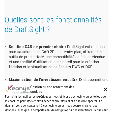
Quelles sont les fonctionnalités
de
DraftSight
?
Solution CAD de premier choix :
DraftSight est reconnu
pour sa solution de CAO 2D de premier plan, offrant des
outils de productivité, une compatibilité de fichier étendue
et une facilité d’utilisation sans pareil pour la création,
l’édition et la visualisation de fichiers DWG et DXF.
Maximisation de l’investissement :
DraftSight permet une
réduction significative des coûts opérationnels tout en
Gestion du consentement des
augmentant le retour sur investissement (ROI), libérant
cookies
ainsi le budget IT pour l’innovation.
Pour offrir les meilleures expériences, nous utilisons des technologies telles que
les cookies pour stocker et/ou accéder aux informations sur votre appareil. En
donnant votre consentement à ces technologies, nous pourrons traiter des
Interopérabilité et intégration :
Compatible avec tous les
données telles que le comportement de navigation ou des identifiants uniques sur
formats de fichiers courants et intégrable dans les flux de