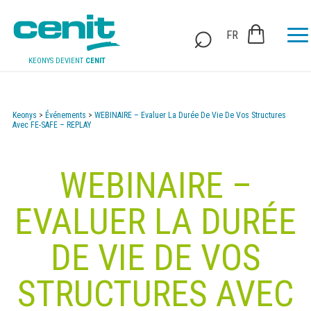
FR
KEONYS DEVIENT
CENIT
Keonys
>
Événements
>
WEBINAIRE – Evaluer La Durée De Vie De Vos Structures
Avec FE-SAFE – REPLAY
WEBINAIRE –
EVALUER LA DURÉE
DE VIE DE VOS
STRUCTURES AVEC