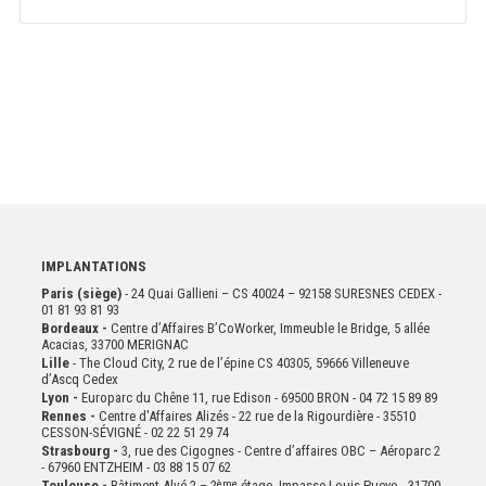
IMPLANTATIONS
Paris (siège)
- 24 Quai Gallieni – CS 40024 – 92158 SURESNES CEDEX -
01 81 93 81 93
Bordeaux -
Centre d’Affaires B’CoWorker, Immeuble le Bridge, 5 allée
Acacias, 33700 MERIGNAC
Lille
- The Cloud City, 2 rue de l’épine CS 40305, 59666 Villeneuve
d’Ascq Cedex
Lyon -
Europarc du Chêne 11, rue Edison - 69500 BRON - 04 72 15 89 89
Rennes -
Centre d'Affaires Alizés - 22 rue de la Rigourdière - 35510
CESSON-SÉVIGNÉ - 02 22 51 29 74
Strasbourg -
3, rue des Cigognes - Centre d’affaires OBC – Aéroparc 2
- 67960 ENTZHEIM - 03 88 15 07 62
Toulouse -
Bâtiment Alvé 2 – 2
ème
étage,
Impasse Louis Pueyo - 31700