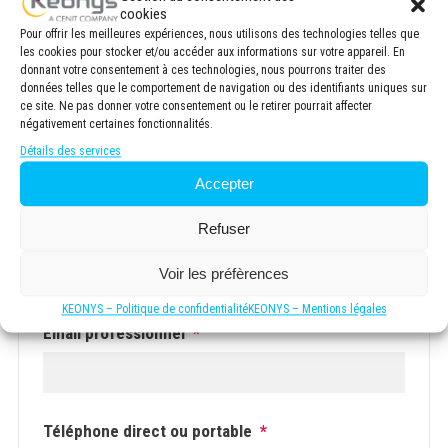
cookies
REPLAY - WEBINAIRE - Evaluer la durée de vie
Pour offrir les meilleures expériences, nous utilisons des technologies telles que
de vos structures avec FE-SAFE
les cookies pour stocker et/ou accéder aux informations sur votre appareil. En
donnant votre consentement à ces technologies, nous pourrons traiter des
données telles que le comportement de navigation ou des identifiants uniques sur
ce site. Ne pas donner votre consentement ou le retirer pourrait affecter
négativement certaines fonctionnalités.
Nom
*
Détails des services
Accepter
Prénom
Refuser
Voir les préfèrences
Nom
KEONYS – Politique de confidentialité
KEONYS – Mentions légales
Email professionnel
*
Téléphone direct ou portable
*