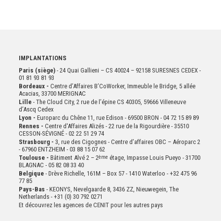
IMPLANTATIONS
Paris (siège)
- 24 Quai Gallieni – CS 40024 – 92158 SURESNES CEDEX -
01 81 93 81 93
Bordeaux -
Centre d’Affaires B’CoWorker, Immeuble le Bridge, 5 allée
Acacias, 33700 MERIGNAC
Lille
- The Cloud City, 2 rue de l’épine CS 40305, 59666 Villeneuve
d’Ascq Cedex
Lyon -
Europarc du Chêne 11, rue Edison - 69500 BRON - 04 72 15 89 89
Rennes -
Centre d'Affaires Alizés - 22 rue de la Rigourdière - 35510
CESSON-SÉVIGNÉ - 02 22 51 29 74
Strasbourg -
3, rue des Cigognes - Centre d’affaires OBC – Aéroparc 2
- 67960 ENTZHEIM - 03 88 15 07 62
Toulouse -
Bâtiment Alvé 2 – 2
ème
étage,
Impasse Louis Pueyo - 31700
BLAGNAC - 05 82 08 33 40
Belgique
- Drève Richelle, 161M – Box 57 - 1410 Waterloo - +32 475 96
77 85
Pays-Bas
- KEONYS, Nevelgaarde 8, 3436 ZZ, Nieuwegein, The
Netherlands - +31 (0) 30 792 0271
Et découvrez les agences de CENIT pour les autres pays