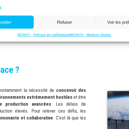
Conse
J'a
s
cepter
Refuser
Voir les pr
KEONYS – Politique de confidentialité
KEONYS – Mentions légales
pace ?
, notamment la nécessité de
concevoir des
nvironnements extrêmement hostiles
et être
e production avancées
. Les délais de
ction élevés. Pour relever ces défis, les
nnovante et collaborative
. C’est là que les