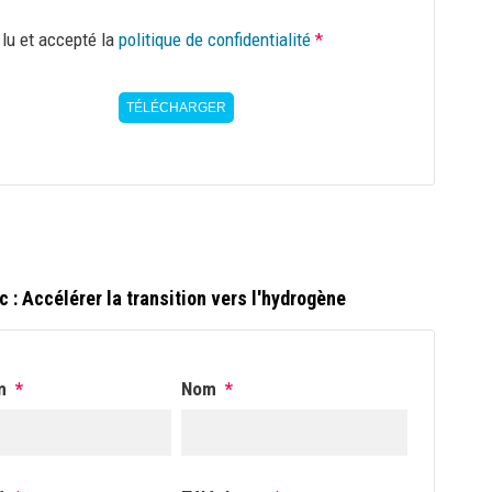
ue
i lu et accepté la
politique de confidentialité
*
ntialité
*
TÉLÉCHARGER
c : Accélérer la transition vers l'hydrogène
m
*
Nom
*