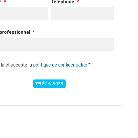
é
*
Téléphone
*
 professionnel
*
ue
i lu et accepté la
politique de confidentialité
*
ntialité
*
TÉLÉCHARGER