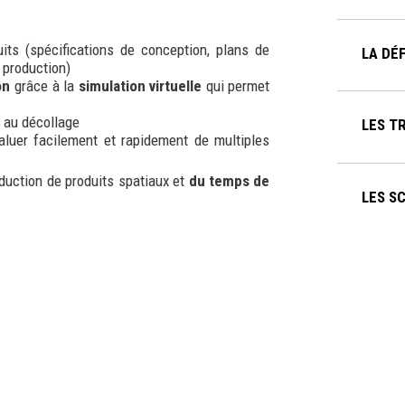
uits (spécifications de conception, plans de
LA DÉ
 production)
on
grâce à la
simulation virtuelle
qui permet
t au décollage
LES T
luer facilement et rapidement de multiples
duction de produits spatiaux et
du temps de
LES SC