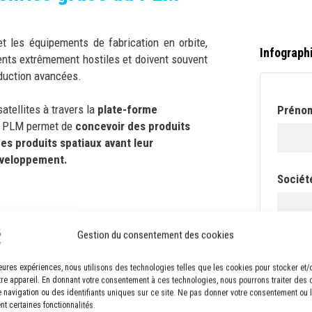
 et les équipements de fabrication en orbite,
Infographi
nts extrêmement hostiles et doivent souvent
oduction avancées.
tellites à travers la
plate-forme
Préno
l PLM permet de
concevoir des produits
des produits spatiaux avant leur
développement.
Sociét
Gestion du consentement des cookies
E-mail
lleures expériences, nous utilisons des technologies telles que les cookies pour stocker et
tre appareil. En donnant votre consentement à ces technologies, nous pourrons traiter des
navigation ou des identifiants uniques sur ce site. Ne pas donner votre consentement ou le
nt certaines fonctionnalités.