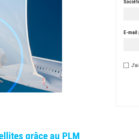
Sociét
E-mail
Politiq
J'a
de
confide
ellites grâce au PLM