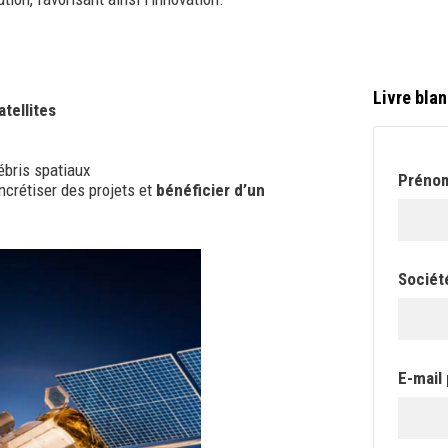
Livre blan
tellites
ébris spatiaux
Préno
crétiser des projets et
bénéficier d’un
Sociét
E-mail