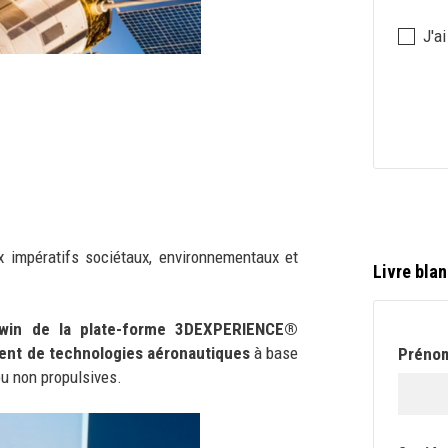
Politiq
J'a
de
confide
x impératifs sociétaux, environnementaux et
Livre blan
Twin de la plate-forme 3DEXPERIENCE®
ment de technologies aéronautiques
à base
Préno
ou non propulsives.