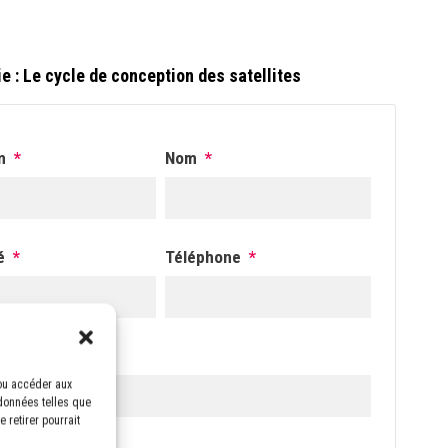
e : Le cycle de conception des satellites
m
*
Nom
*
é
*
Téléphone
*
 professionnel
*
/ou accéder aux
 données telles que
 retirer pourrait