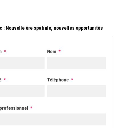
c : Nouvelle ère spatiale, nouvelles opportunités
m
*
Nom
*
é
*
Téléphone
*
 professionnel
*