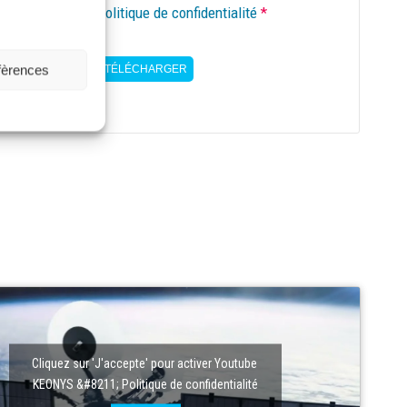
ntement
*
i lu et accepté la
politique de confidentialité
*
éfèrences
TÉLÉCHARGER
Cliquez sur 'J'accepte' pour activer Youtube
KEONYS &#8211; Politique de confidentialité