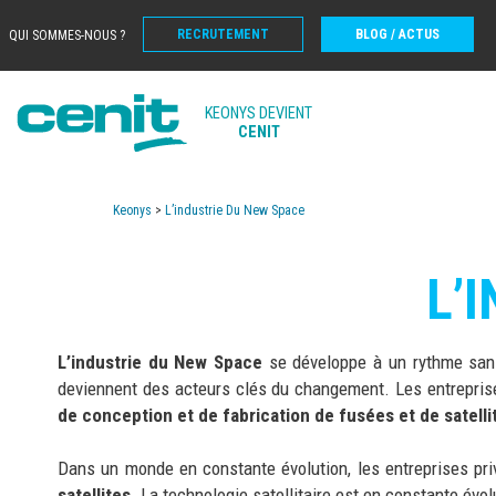
RECRUTEMENT
BLOG / ACTUS
QUI SOMMES-NOUS ?
KEONYS DEVIENT
CENIT
Keonys
>
L’industrie Du New Space
L’
L’industrie du New Space
se développe à un rythme san
deviennent des acteurs clés du changement. Les entreprises 
de conception et de fabrication de fusées et de satelli
Dans un monde en constante évolution, les entreprises p
satellites
. La technologie satellitaire est en constante évolu