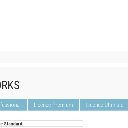
ORKS
fessional
Licence Premium
Licence Ultimate
e Standard