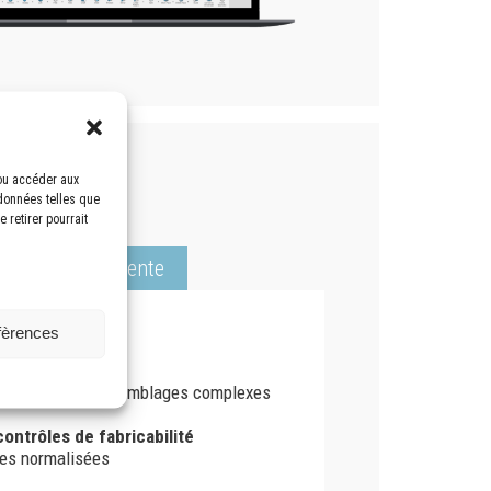
/ou accéder aux
 données telles que
 retirer pourrait
Marketing / Vente
éfèrences
ingénérie ?
de pièces et d’assemblages complexes
contrôles de fabricabilité
nées normalisées