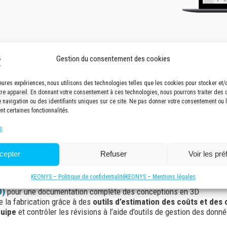
Gestion du consentement des cookies
tion
lleures expériences, nous utilisons des technologies telles que les cookies pour stocker et
tre appareil. En donnant votre consentement à ces technologies, nous pourrons traiter des
navigation ou des identifiants uniques sur ce site. Ne pas donner votre consentement ou le
nt certaines fonctionnalités.
acturing / Production
Simulation
Gestion
s
cepter
Refuser
Voir les pr
s de SOLIDWORKS pour la conception et l’
KEONYS – Politique de confidentialité
KEONYS – Mentions légales
écise toutes vos conceptions grâce aux modèles 3D et dessins 2D 
D)
pour une documentation complète des conceptions en 3D
e la fabrication grâce à des
outils d’estimation des coûts et des 
quipe
et contrôler les révisions à l’aide d’outils de gestion des don