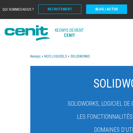
RECRUTEMENT
BLOG / ACTUS
QUI SOMMES-NOUS ?
KEONYS DEVIENT
CENIT
Keonys
>
NOS LOGICIELS
>
SOLIDWORKS
SOLIDW
SOLIDWORKS, LOGICIEL DE
LES FONCTIONNALITÉS
DOMAINES D’UT