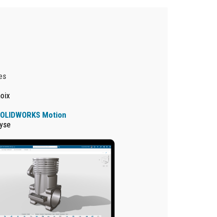
es
hoix
OLIDWORKS Motion
lyse