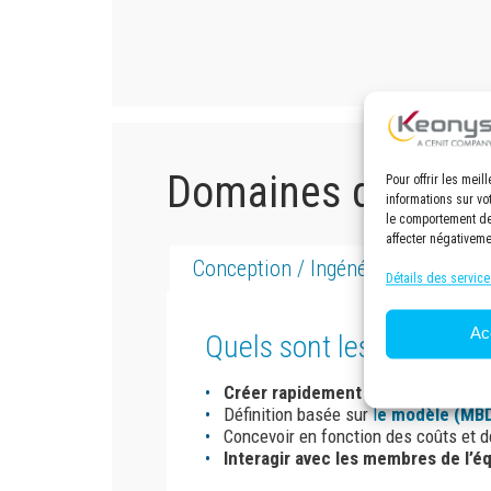
Domaines d’utilisa
Pour offrir les mei
informations sur vo
le comportement de 
affecter négativeme
Conception / Ingénérie
Manuf
Détails des service
Ac
Quels sont les avantage
Créer rapidement
et de manière pr
Définition basée sur
l
e modèle (MB
Concevoir en fonction des coûts et d
Interagir avec les membres de l’é