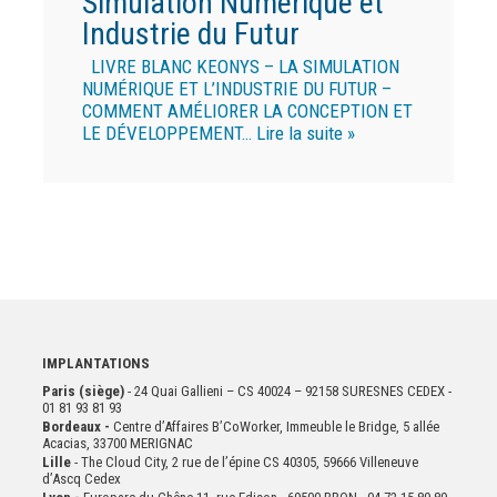
Simulation Numérique et
Industrie du Futur
LIVRE BLANC KEONYS – LA SIMULATION
NUMÉRIQUE ET L’INDUSTRIE DU FUTUR –
COMMENT AMÉLIORER LA CONCEPTION ET
LE DÉVELOPPEMENT…
Lire la suite »
IMPLANTATIONS
Paris (siège)
- 24 Quai Gallieni – CS 40024 – 92158 SURESNES CEDEX -
01 81 93 81 93
Bordeaux -
Centre d’Affaires B’CoWorker, Immeuble le Bridge, 5 allée
Acacias, 33700 MERIGNAC
Lille
- The Cloud City, 2 rue de l’épine CS 40305, 59666 Villeneuve
d’Ascq Cedex