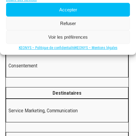
Adresse IP, lieu de résidence, âge, sexe, centres d’intérêts,
Accepter
navigateur utilisé, catégorie d’appareil, URL référente,
durée de la visite, pages consultées, source
Refuser
Voir les préfèrences
Fondement du Traitement
KEONYS – Politique de confidentialité
KEONYS – Mentions légales
Consentement
Destinataires
Service Marketing, Communication