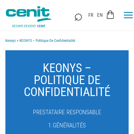
FR
EN
KEONYS DEVIENT
CENIT
Keonys
>
KEONYS – Politique De Confidentialité
KEONYS –
POLITIQUE DE
CONFIDENTIALITÉ
PRESTATAIRE RESPONSABLE
1.GÉNÉRALITÉS