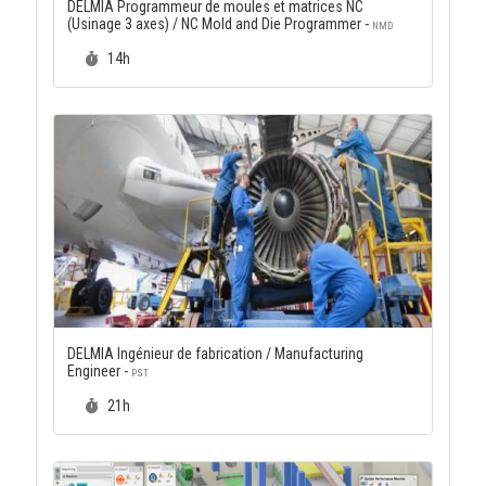
DELMIA Programmeur de moules et matrices NC
(Usinage 3 axes) / NC Mold and Die Programmer -
NMD
Durée :
14h
DELMIA Ingénieur de fabrication / Manufacturing
Engineer -
PST
Durée :
21h