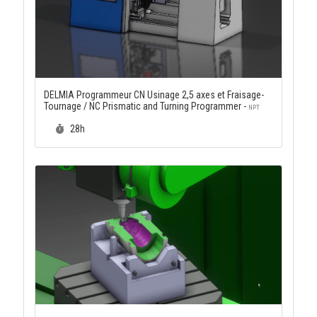
DELMIA Programmeur CN Usinage 2,5 axes et Fraisage-
Tournage / NC Prismatic and Turning Programmer -
NPT
Durée :
28h