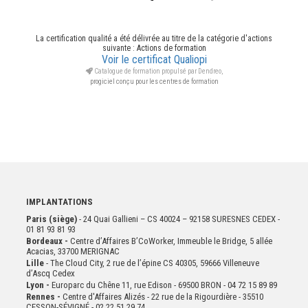
La certification qualité a été délivrée au titre de la catégorie d'actions
suivante : Actions de formation
Voir le certificat Qualiopi
Catalogue de formation propulsé par Dendreo,
progiciel conçu pour les centres de formation
IMPLANTATIONS
Paris (siège)
- 24 Quai Gallieni – CS 40024 – 92158 SURESNES CEDEX -
01 81 93 81 93
Bordeaux -
Centre d’Affaires B’CoWorker, Immeuble le Bridge, 5 allée
Acacias, 33700 MERIGNAC
Lille
- The Cloud City, 2 rue de l’épine CS 40305, 59666 Villeneuve
d’Ascq Cedex
Lyon -
Europarc du Chêne 11, rue Edison - 69500 BRON - 04 72 15 89 89
Rennes -
Centre d'Affaires Alizés - 22 rue de la Rigourdière - 35510
CESSON-SÉVIGNÉ - 02 22 51 29 74