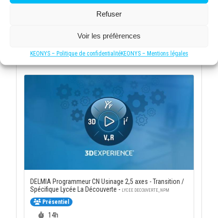
Refuser
DELMIA Process Planning / Work Instruction -
Voir les préfèrences
PPL-WKS
Durée :
35h
KEONYS – Politique de confidentialité
KEONYS – Mentions légales
DELMIA Programmeur CN Usinage 2,5 axes - Transition /
Spécifique Lycée La Découverte -
LYCEE DECOUVERTE_NPM
Présentiel
Durée :
14h