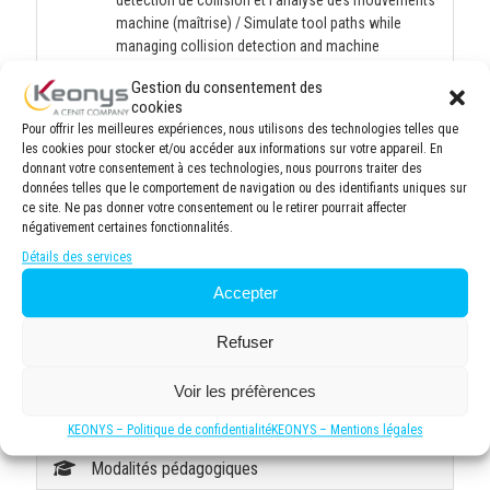
détection de collision et l'analyse des mouvements
machine (maîtrise) / Simulate tool paths while
managing collision detection and machine
movement analysis (proficiency)
Gestion du consentement des
Générer des programmes CN (G-code) via post-
cookies
processeur à partir des gammes d'usinage DELMIA
Pour offrir les meilleures expériences, nous utilisons des technologies telles que
(maîtrise) / Generate NC programs (G-code) via
les cookies pour stocker et/ou accéder aux informations sur votre appareil. En
post-processor from DELMIA machining processes
donnant votre consentement à ces technologies, nous pourrons traiter des
(proficiency)
données telles que le comportement de navigation ou des identifiants uniques sur
Optimiser les séquences d'usinage pour des pièces
ce site. Ne pas donner votre consentement ou le retirer pourrait affecter
négativement certaines fonctionnalités.
combinant opérations de fraisage et de tournage
(maîtrise) / Optimize machining sequences for
Détails des services
parts combining milling and turning operations
Accepter
(proficiency)
Gérer les outils, porte-outils et assemblages
Refuser
d'outillage dans la bibliothèque DELMIA (initiation) /
Manage tools, tool holders and tooling assemblies
in the DELMIA library (introduction)
Voir les préfèrences
KEONYS – Politique de confidentialité
KEONYS – Mentions légales
Modalités pédagogiques