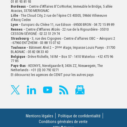
01 81 93 81 93
Bordeaux -
Centre d’Affaires B’CoWorker, Immeuble le Bridge, 5 allée
Acacias, 33700 MERIGNAC
Lille
- The Cloud City, 2 rue de l’épine CS 40305, 59666 Villeneuve
d’Ascq Cedex
Lyon -
Europarc du Chêne 11, rue Edison - 69500 BRON - 04 72 15 89 89
Rennes -
Centre d'Affaires Alizés - 22 rue de la Rigourdière - 35510
CESSON-SÉVIGNÉ - 02 22 51 29 74
Strasbourg -
3, rue des Cigognes - Centre d’affaires OBC – Aéroparc 2
- 67960 ENTZHEIM - 03 88 15 07 62
Toulouse -
Bâtiment Alvé 2 – 2
ème
étage,
Impasse Louis Pueyo - 31700
BLAGNAC - 05 82 08 33 40
Belgique
- Drève Richelle, 161M – Box 57 - 1410 Waterloo - +32 475 96
77 85
Pays-Bas
- KEONYS, Nevelgaarde 8, 3436 ZZ, Nieuwegein, The
Netherlands - +31 (0) 30 792 0271
Et découvrez les agences de CENIT pour les autres pays
Mentions légales
Politique de confidentialité
Conditions générales de vente