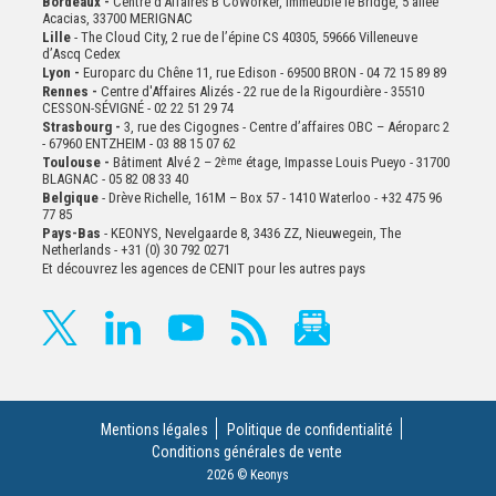
Bordeaux -
Centre d’Affaires B’CoWorker, Immeuble le Bridge, 5 allée
Acacias, 33700 MERIGNAC
Lille
- The Cloud City, 2 rue de l’épine CS 40305, 59666 Villeneuve
d’Ascq Cedex
Lyon -
Europarc du Chêne 11, rue Edison - 69500 BRON - 04 72 15 89 89
Rennes -
Centre d'Affaires Alizés - 22 rue de la Rigourdière - 35510
CESSON-SÉVIGNÉ - 02 22 51 29 74
Strasbourg -
3, rue des Cigognes - Centre d’affaires OBC – Aéroparc 2
- 67960 ENTZHEIM - 03 88 15 07 62
Toulouse -
Bâtiment Alvé 2 – 2
ème
étage,
Impasse Louis Pueyo - 31700
BLAGNAC - 05 82 08 33 40
Belgique
- Drève Richelle, 161M – Box 57 - 1410 Waterloo - +32 475 96
77 85
Pays-Bas
- KEONYS, Nevelgaarde 8, 3436 ZZ, Nieuwegein, The
Netherlands - +31 (0) 30 792 0271
Et découvrez les agences de CENIT pour les autres pays
Mentions légales
Politique de confidentialité
Conditions générales de vente
2026 © Keonys