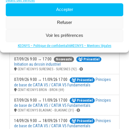
Détails des services
Accepter
MODALITÉ
Présentiel uniquement
Refuser
À distance (classe virtuelle) uniquement
Voir les préfèrences
KEONYS – Politique de confidentialité
KEONYS – Mentions légales
Prochaines Sessions
07/09/26 9:00 → 17:00
Nouveauté
Présentiel
Initiation au dessin industriel
CENIT KEONYS SURESNES - SURESNES (92) -
07/09/26 9:00 → 11/09/26 17:00
Principes
Présentiel
de base de CATIA V5 / CATIA V5 Fundamentals
CENIT KEONYS BRON - BRON (69)
07/09/26 9:00 → 11/09/26 17:00
Principes
Présentiel
de base de CATIA V5 / CATIA V5 Fundamentals
CENIT KEONYS BLAGNAC - BLAGNAC (31) -
14/09/26 9:00 → 18/09/26 17:00
Principes
Présentiel
de base de CATIA V5 / CATIA V5 Fundamentals