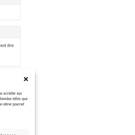
vent être
t
ismatic
/ou accéder aux
 données telles que
 retirer pourrait
ll-turn
tool
y an NC