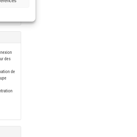
éfèrences
g
nnexion
our des
mation de
oupe
ntration