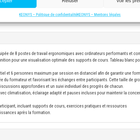
cepter
Refuser
Voir les pr
A operations (proficiency)
n des outils pour améliorer la productivité usinage (initiation) / Optimize cuttin
KEONYS – Politique de confidentialité
KEONYS – Mentions légales
achining productivity (introduction)
uipée de 8 postes de travail ergonomiques avec ordinateurs performants et co
éfinition pour une visualisation optimale des supports de cours. Tableau blanc p
el et 6 personnes maximum par session en distanciel afin de garantir une for
e du formateur et favorisant les échanges entre participants. Cette taille de gr
 discussions approfondies et un suivi individuel des progrès de chacun.
ec climatisation, éclairage adapté et pauses incluses pour maintenir la conce
icipant, incluant supports de cours, exercices pratiques et ressources
issances après la formation.