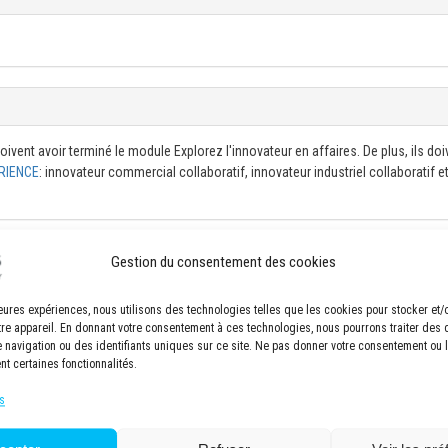
ivent avoir terminé le module Explorez l'innovateur en affaires. De plus, ils doi
RIENCE
: innovateur commercial collaboratif, innovateur industriel collaboratif e
on
Gestion du consentement des cookies
smatique dans le rôle 3DEXPERIENCE NC Programmer (maîtrise) / Configure the pr
lleures expériences, nous utilisons des technologies telles que les cookies pour stocker et
tre appareil. En donnant votre consentement à ces technologies, nous pourrons traiter des
ENCE NC Programmer role (proficiency)
navigation ou des identifiants uniques sur ce site. Ne pas donner votre consentement ou le
aisage-tournage pour des pièces prismatiques (maîtrise) / Create 2.5-axis and mi
nt certaines fonctionnalités.
ficiency)
analyser les collisions dans l'environnement 3DEXPERIENCE (maîtrise) / Simulate 
s
3DEXPERIENCE environment (proficiency)
ost-processeur) à partir des opérations DELMIA (maîtrise) / Generate and verif