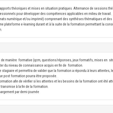
 apports théoriques et mises en situation pratiques. Alternance de sessions th
ofessionnels pour développer des compétences applicables en milieu de travail.
mats numérique et/ou imprimé) comprenant des synthèses thématiques et des
e plateforme e-learning durant et à la suite de la formation permettant la cons
n.
 de manière formative (qcm, questions/réponses, jeux formatifs, mises en sit
ster du niveau de connaissance acquis en fin de formation.
 stagiaire et permettra de valider que la formation a répondu à leurs attentes, l
ue post formation pourra être proposée.
mation afin de vérifier si les attentes et les besoins de la formation ont été att
transmise à la fin de la formation.
émargement par demi-journée