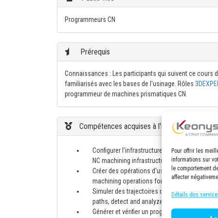
Programmeurs CN
Prérequis
Connaissances : Les participants qui suivent ce cours do
familiarisés avec les bases de l'usinage. Rôles
3DEXPE
programmeur de machines prismatiques CN.
Compétences acquises à l'issue de la formati
Configurer l'infrastructure d'usinage NC pri
Pour offrir les mei
informations sur vo
NC machining infrastructure in the 3DEXPERI
le comportement de 
Créer des opérations d'usinage 2,5 axes et fr
affecter négativeme
machining operations for prismatic parts (pro
Simuler des trajectoires d'outil, détecter et 
Détails des service
paths, detect and analyze collisions in the 
Générer et vérifier un programme CN (code G/p