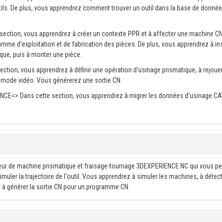
tils. De plus, vous apprendrez comment trouver un outil dans la base de donné
tte section, vous apprendrez à créer un contexte PPR et à affecter une machine C
mme d'exploitation et de fabrication des pièces. De plus, vous apprendrez à ins
e, puis à monter une pièce.
section, vous apprendrez à définir une opération d'usinage prismatique, à rejouer
n mode vidéo. Vous générerez une sortie CN.
ENCE=> Dans cette section, vous apprendrez à migrer les données d'usinage C
ur de machine prismatique et fraisage-tournage 3DEXPERIENCE NC qui vous p
muler la trajectoire de l'outil. Vous apprendrez à simuler les machines, à détect
nt à générer la sortie CN pour un programme CN.