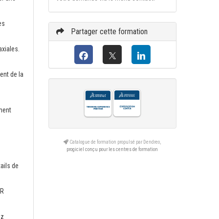
es
Partager cette formation
axiales.
ent de la
ment
Catalogue de formation propulsé par Dendreo,
progiciel conçu pour les centres de formation
ails de
PR
ez