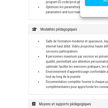
Ac
program (G-code/post-processor) from DELMI
Optimiser les paramètres de coupe et la gestio
parameters and tool management to improve m
Modalités pédagogiques
Salle de formation moderne et spacieuse, éq
internet haut débit. Vidéo projecteur haute d
sessions participatives.
8 personnes maximum par session en présenti
qualité, permettant une attention personnalisé
optimale facilite les exercices pratiques, les
Environnement d'apprentissage confortable av
tout au long de la journée.
Documentation complète fournie à chaque part
complémentaires pour approfondir les conna
Moyens et supports pédagogiques