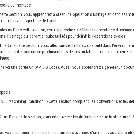
ssoire de montage.
 cette section, vous apprendrez à créer une opération d'usinage en définissant l
trôlerez la trajectoire de l'outil.
xiales => Dans cette section, vous apprendrez à définir les opérations d'usinage 
ns d'usinage qui seront ensuite utilisés pour définir les opérations axiales.
til => Dans cette section, vous allez simuler la trajectoire outil dans l'environnem
ques de collisions qui se produisent lors de la simulation puis les éliminerez en
inage.
générez une sortie CN (APT/ G Code). Aussi, vous apprendrez à générer un docu
appels
ENCE Machining Transition=> Cette section comprend les conventions et les dét
 => Dans cette section, vous découvrirez les différences entre la structure P
on, vous apprendrez à définir les paramètres avancés d'un outil. Vous apprendr