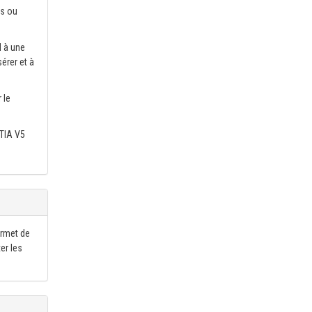
es ou
N à une
érer et à
 le
ATIA V5
ermet de
er les