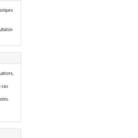
éoriques
ultation
uations,
e cas
eints.