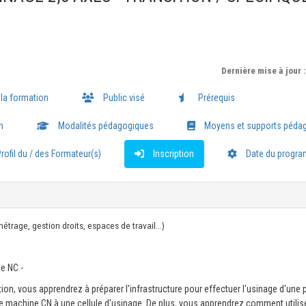
Dernière mise à jour 
 la formation
Public visé
Prérequis
n
Modalités pédagogiques
Moyens et supports péda
rofil du / des Formateur(s)
Inscription
Date du progr
rage, gestion droits, espaces de travail...)
ue NC -
tion, vous apprendrez à préparer l'infrastructure pour effectuer l'usinage d'une pi
e machine CN à une cellule d'usinage. De plus, vous apprendrez comment utilis