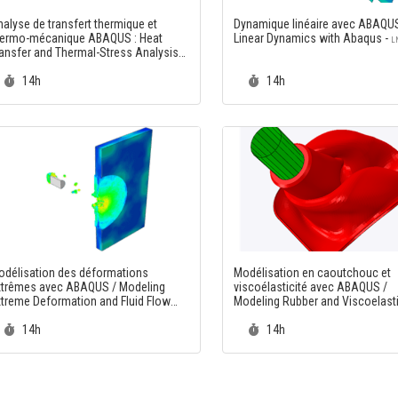
alyse de transfert thermique et
Dynamique linéaire avec ABAQUS
hermo-mécanique ABAQUS : Heat
Linear Dynamics with Abaqus -
L
ansfer and Thermal-Stress Analysis
with Abaqus -
HEAT
Durée :
Durée :
14h
14h
odélisation des déformations
Modélisation en caoutchouc et
xtrêmes avec ABAQUS / Modeling
viscoélasticité avec ABAQUS /
treme Deformation and Fluid Flow
Modeling Rubber and Viscoelasti
with Abaqus -
with Abaqus -
FLOW
MRUB
Durée :
Durée :
14h
14h