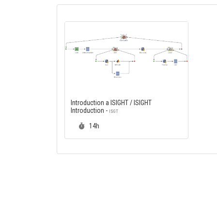
Introduction a ISIGHT / ISIGHT
Introduction -
ISGT
Durée :
14h