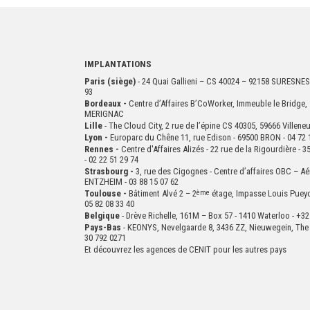
IMPLANTATIONS
Paris (siège)
- 24 Quai Gallieni – CS 40024 – 92158 SURESNES
93
Bordeaux -
Centre d’Affaires B’CoWorker, Immeuble le Bridge, 
MERIGNAC
Lille
- The Cloud City, 2 rue de l’épine CS 40305, 59666 Villen
Lyon -
Europarc du Chêne 11, rue Edison - 69500 BRON - 04 72 
Rennes -
Centre d'Affaires Alizés - 22 rue de la Rigourdière 
- 02 22 51 29 74
Strasbourg -
3, rue des Cigognes - Centre d’affaires OBC – Aé
ENTZHEIM - 03 88 15 07 62
Toulouse -
Bâtiment Alvé 2 – 2
ème
étage,
Impasse Louis Puey
05 82 08 33 40
Belgique
- Drève Richelle, 161M – Box 57 - 1410 Waterloo - +32
Pays-Bas
- KEONYS, Nevelgaarde 8, 3436 ZZ, Nieuwegein, The 
30 792 0271
Et découvrez les agences de CENIT pour les autres pays