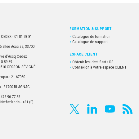
FORMATION & SUPPORT
 CEDEX - 01 81 93 81
Catalogue de formation
Catalogue de support
5 allée Acacias, 33700
ESPACE CLIENT
euve d’Ascq Cedex
15 89 89
Obtenir les identifiants DS
- 35510 CESSON-SÉVIGNÉ
Connexion à votre espace CLIENT
roparc 2 - 67960
o - 31700 BLAGNAC -
 475 96 77 85
Netherlands - +31 (0)