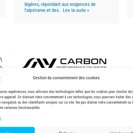
légères, répondant aux exigences de
l’alpinisme et des…
Lire la suite »
Gestion du consentement des cookies
lleures expériences, nous utilisons des technologies telles que les cookies pour stocker et
tre appareil. En donnant votre consentement à ces technologies, nous pourrons traiter des
navigation ou des identifiants uniques sur ce site. Ne pas donner votre consentement ou le
SAY Carbon – Client
nt certaines fonctionnalités.
CENIT
s
CATIA pour un design et une
fonctionnalité de haut niveau À