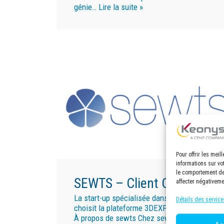
génie…
Lire la suite »
Pour offrir les mei
informations sur vo
le comportement de 
SEWTS – Client CENIT
affecter négativeme
La start-up spécialisée dans la robotique
Détails des service
choisit la plateforme 3DEXPERIENCE®
À propos de sewts Chez sewts, les