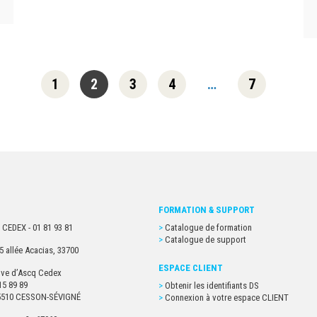
1
2
3
4
…
7
FORMATION & SUPPORT
 CEDEX - 01 81 93 81
Catalogue de formation
Catalogue de support
5 allée Acacias, 33700
ESPACE CLIENT
euve d’Ascq Cedex
15 89 89
Obtenir les identifiants DS
- 35510 CESSON-SÉVIGNÉ
Connexion à votre espace CLIENT