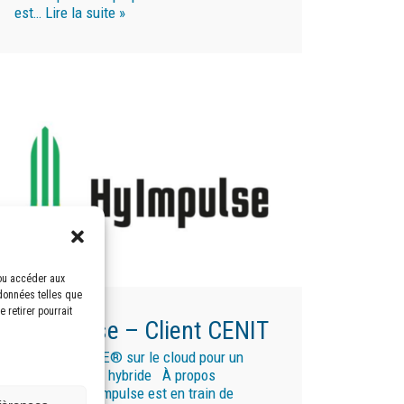
est…
Lire la suite »
/ou accéder aux
 données telles que
 retirer pourrait
Hyimpulse – Client CENIT
3DEXPERIENCE® sur le cloud pour un
projet de fusée hybride À propos
HyImpulse HyImpulse est en train de