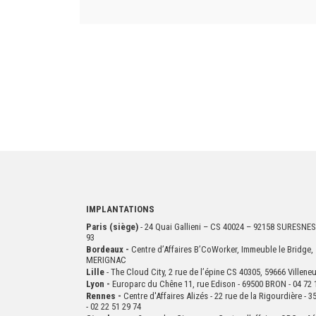
IMPLANTATIONS
Paris (siège)
- 24 Quai Gallieni – CS 40024 – 92158 SURESNES
93
Bordeaux -
Centre d’Affaires B’CoWorker, Immeuble le Bridge, 
MERIGNAC
Lille
- The Cloud City, 2 rue de l’épine CS 40305, 59666 Villen
Lyon -
Europarc du Chêne 11, rue Edison - 69500 BRON - 04 72 
Rennes -
Centre d'Affaires Alizés - 22 rue de la Rigourdière 
- 02 22 51 29 74