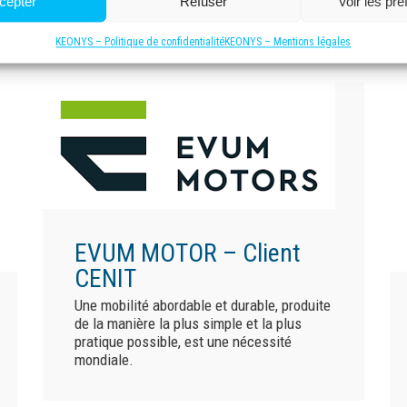
cepter
Refuser
Voir les pr
propos de…
Lire la suite »
KEONYS – Politique de confidentialité
KEONYS – Mentions légales
EVUM MOTOR – Client
CENIT
Une mobilité abordable et durable, produite
de la manière la plus simple et la plus
pratique possible, est une nécessité
mondiale.