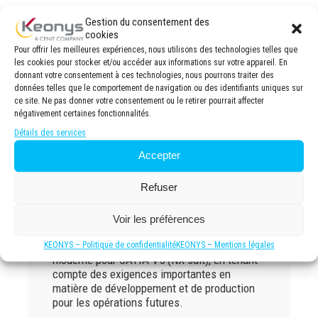
Gestion du consentement des
cookies
Pour offrir les meilleures expériences, nous utilisons des technologies telles que
les cookies pour stocker et/ou accéder aux informations sur votre appareil. En
donnant votre consentement à ces technologies, nous pourrons traiter des
données telles que le comportement de navigation ou des identifiants uniques sur
ce site. Ne pas donner votre consentement ou le retirer pourrait affecter
négativement certaines fonctionnalités.
Détails des services
Accepter
KOKINETICS – Client
Refuser
CENIT
Voir les préfèrences
CAS CLIENT : KOKINETICS – Client CENIT :
Déploiement d’une solution PDM / PLM
KEONYS – Politique de confidentialité
KEONYS – Mentions légales
moderne pour CATIA V5 (NX suit), en tenant
compte des exigences importantes en
matière de développement et de production
pour les opérations futures.