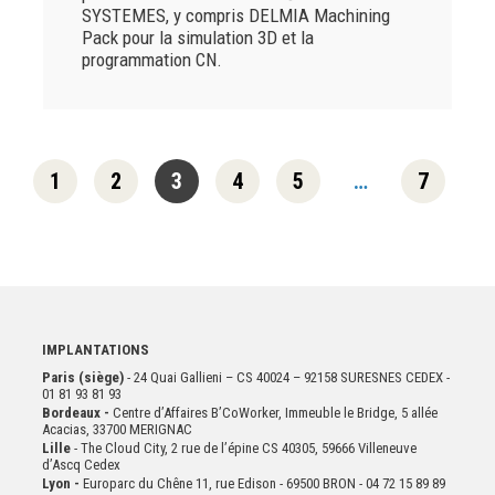
SYSTEMES, y compris DELMIA Machining
Pack pour la simulation 3D et la
programmation CN.
1
2
3
4
5
…
7
IMPLANTATIONS
Paris (siège)
- 24 Quai Gallieni – CS 40024 – 92158 SURESNES CEDEX -
01 81 93 81 93
Bordeaux -
Centre d’Affaires B’CoWorker, Immeuble le Bridge, 5 allée
Acacias, 33700 MERIGNAC
Lille
- The Cloud City, 2 rue de l’épine CS 40305, 59666 Villeneuve
d’Ascq Cedex
Lyon -
Europarc du Chêne 11, rue Edison - 69500 BRON - 04 72 15 89 89