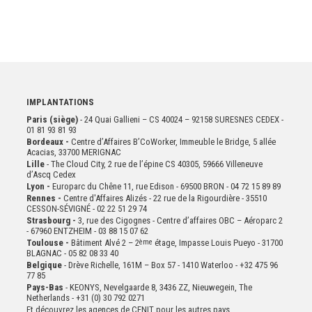
IMPLANTATIONS
Paris (siège)
- 24 Quai Gallieni – CS 40024 – 92158 SURESNES CEDEX -
01 81 93 81 93
Bordeaux -
Centre d’Affaires B’CoWorker, Immeuble le Bridge, 5 allée
Acacias, 33700 MERIGNAC
Lille
- The Cloud City, 2 rue de l’épine CS 40305, 59666 Villeneuve
d’Ascq Cedex
Lyon -
Europarc du Chêne 11, rue Edison - 69500 BRON - 04 72 15 89 89
Rennes -
Centre d'Affaires Alizés - 22 rue de la Rigourdière - 35510
CESSON-SÉVIGNÉ - 02 22 51 29 74
Strasbourg -
3, rue des Cigognes - Centre d’affaires OBC – Aéroparc 2
- 67960 ENTZHEIM - 03 88 15 07 62
Toulouse -
Bâtiment Alvé 2 – 2
ème
étage,
Impasse Louis Pueyo - 31700
BLAGNAC - 05 82 08 33 40
Belgique
- Drève Richelle, 161M – Box 57 - 1410 Waterloo - +32 475 96
77 85
Pays-Bas
- KEONYS, Nevelgaarde 8, 3436 ZZ, Nieuwegein, The
Netherlands - +31 (0) 30 792 0271
Et découvrez les agences de CENIT pour les autres pays