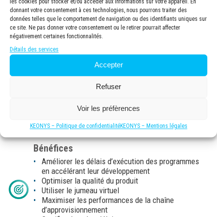
les cookies pour stocker et/ou accéder aux informations sur votre appareil. En
Solution
donnant votre consentement à ces technologies, nous pourrons traiter des
La plate-forme 3DEXPERIENCE permet :
données telles que le comportement de navigation ou des identifiants uniques sur
ce site. Ne pas donner votre consentement ou le retirer pourrait affecter
Co-conception : pour le développement y compris
négativement certaines fonctionnalités.
l’ingénierie des systèmes basée sur des modèles
Détails des services
Construction et exploitation: pour la production et la
chaîne d’approvisionnement
Accepter
Autorisation d’exploitation : Certification
Refuser
Voir les préfèrences
KEONYS – Politique de confidentialité
KEONYS – Mentions légales
Bénéfices
Améliorer les délais d’exécution des programmes
en accélérant leur développement
Optimiser la qualité du produit
Utiliser le jumeau virtuel
Maximiser les performances de la chaîne
d’approvisionnement