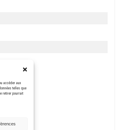
/ou accéder aux
 données telles que
 retirer pourrait
e confidentialité
*
éfèrences