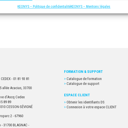
KEONYS – Politique de confidentialité
KEONYS – Mentions légales
FORMATION & SUPPORT
 CEDEX - 01 81 93 81
Catalogue de formation
Catalogue de support
5 allée Acacias, 33700
ESPACE CLIENT
euve d’Ascq Cedex
15 89 89
Obtenir les identifiants DS
- 35510 CESSON-SÉVIGNÉ
Connexion à votre espace CLIENT
roparc 2 - 67960
o - 31700 BLAGNAC -