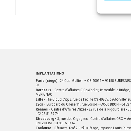
IMPLANTATIONS
Paris (siège)
- 24 Quai Gallieni – CS 40024 – 92158 SURESNES
93
Bordeaux -
Centre d’Affaires B’CoWorker, Immeuble le Bridge, 
MERIGNAC
Lille
- The Cloud City, 2 rue de l’épine CS 40305, 59666 Villen
Lyon -
Europarc du Chêne 11, rue Edison - 69500 BRON - 04 72 
Rennes -
Centre d'Affaires Alizés - 22 rue de la Rigourdière 
- 02 22 51 29 74
Strasbourg -
3, rue des Cigognes - Centre d’affaires OBC – Aé
ENTZHEIM - 03 88 15 07 62
Toulouse -
Bâtiment Alvé 2 – 2
ème
étage,
Impasse Louis Puey