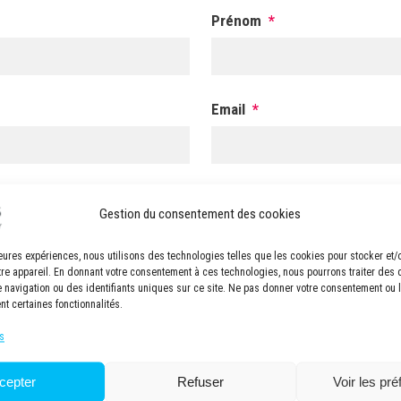
Prénom
*
Email
*
Code postal
*
Gestion du consentement des cookies
lleures expériences, nous utilisons des technologies telles que les cookies pour stocker et
.
tre appareil. En donnant votre consentement à ces technologies, nous pourrons traiter des
navigation ou des identifiants uniques sur ce site. Ne pas donner votre consentement ou le
nt certaines fonctionnalités.
Consentement
*
J'ai lu et accepté la
politique d
s
cepter
Refuser
Voir les pr