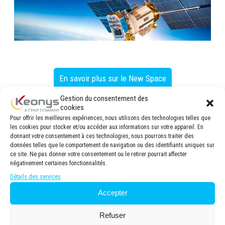
En savoir plus sur le New Space
Gestion du consentement des
cookies
Pour offrir les meilleures expériences, nous utilisons des technologies telles que
les cookies pour stocker et/ou accéder aux informations sur votre appareil. En
Prénom
*
donnant votre consentement à ces technologies, nous pourrons traiter des
données telles que le comportement de navigation ou des identifiants uniques sur
ce site. Ne pas donner votre consentement ou le retirer pourrait affecter
négativement certaines fonctionnalités.
Détails des services
Nom
*
Accepter
Refuser