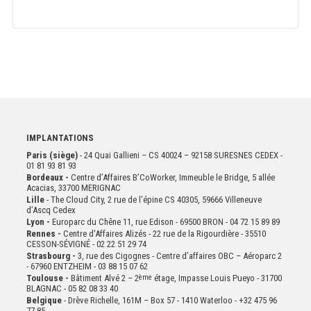
IMPLANTATIONS
Paris (siège)
- 24 Quai Gallieni – CS 40024 – 92158 SURESNES CEDEX -
01 81 93 81 93
Bordeaux -
Centre d’Affaires B’CoWorker, Immeuble le Bridge, 5 allée
Acacias, 33700 MERIGNAC
Lille
- The Cloud City, 2 rue de l’épine CS 40305, 59666 Villeneuve
d’Ascq Cedex
Lyon -
Europarc du Chêne 11, rue Edison - 69500 BRON - 04 72 15 89 89
Rennes -
Centre d'Affaires Alizés - 22 rue de la Rigourdière - 35510
CESSON-SÉVIGNÉ - 02 22 51 29 74
Strasbourg -
3, rue des Cigognes - Centre d’affaires OBC – Aéroparc 2
- 67960 ENTZHEIM - 03 88 15 07 62
Toulouse -
Bâtiment Alvé 2 – 2
ème
étage,
Impasse Louis Pueyo - 31700
BLAGNAC - 05 82 08 33 40
Belgique
- Drève Richelle, 161M – Box 57 - 1410 Waterloo - +32 475 96
77 85