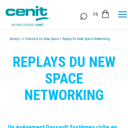
FR
KEONYS DEVIENT
CENIT
Keonys
>
L’industrie Du New Space
>
Replay Du New Space Networking
REPLAYS DU NEW
SPACE
NETWORKING
Un événement Dassault Systèmes riche en