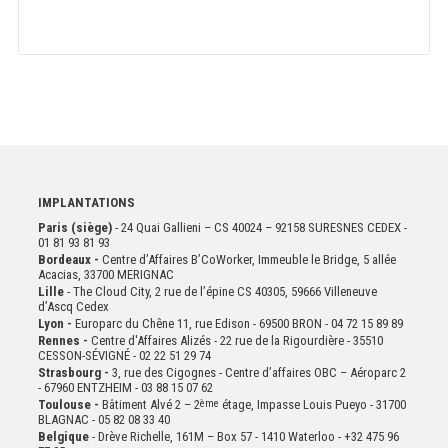
IMPLANTATIONS
Paris (siège)
- 24 Quai Gallieni – CS 40024 – 92158 SURESNES CEDEX -
01 81 93 81 93
Bordeaux -
Centre d’Affaires B’CoWorker, Immeuble le Bridge, 5 allée
Acacias, 33700 MERIGNAC
Lille
- The Cloud City, 2 rue de l’épine CS 40305, 59666 Villeneuve
d’Ascq Cedex
Lyon -
Europarc du Chêne 11, rue Edison - 69500 BRON - 04 72 15 89 89
Rennes -
Centre d'Affaires Alizés - 22 rue de la Rigourdière - 35510
CESSON-SÉVIGNÉ - 02 22 51 29 74
Strasbourg -
3, rue des Cigognes - Centre d’affaires OBC – Aéroparc 2
- 67960 ENTZHEIM - 03 88 15 07 62
Toulouse -
Bâtiment Alvé 2 – 2
ème
étage,
Impasse Louis Pueyo - 31700
BLAGNAC - 05 82 08 33 40
Belgique
- Drève Richelle, 161M – Box 57 - 1410 Waterloo - +32 475 96