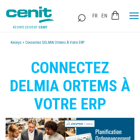
FR
EN
KEONYS DEVIENT
CENIT
Keonys
>
Connectez DELMIA Ortems À Votre ERP
CONNECTEZ
DELMIA ORTEMS À
VOTRE ERP