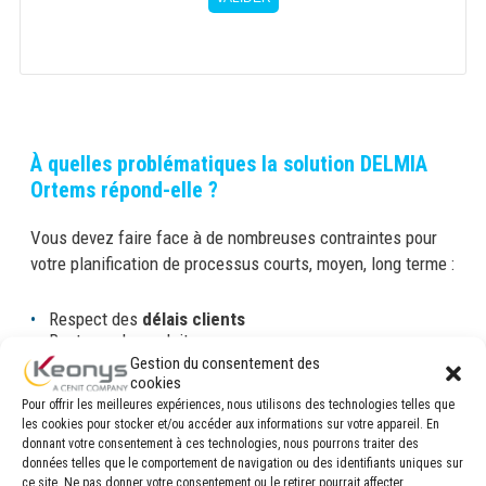
À quelles problématiques la solution DELMIA
Ortems répond-elle ?
Vous devez faire face à de nombreuses contraintes pour
votre planification de processus courts, moyen, long terme :
Respect des
délais clients
Ruptures de produits
Gestion des machines
Gestion du consentement des
Gestion de production
cookies
Modification du planning et des priorités
Pour offrir les meilleures expériences, nous utilisons des technologies telles que
Gestion des stocks
les cookies pour stocker et/ou accéder aux informations sur votre appareil. En
donnant votre consentement à ces technologies, nous pourrons traiter des
Retard dans vos processus de fabrication, production
données telles que le comportement de navigation ou des identifiants uniques sur
Coûts de production
élevés
ce site. Ne pas donner votre consentement ou le retirer pourrait affecter