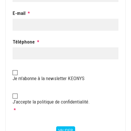
E-mail
*
Téléphone
*
Newsletter
KEONYS
Je m'abonne à la newsletter KEONYS
Politique
de
J’accepte la politique de confidentialité.
confidentialité
*
*
VALIDER