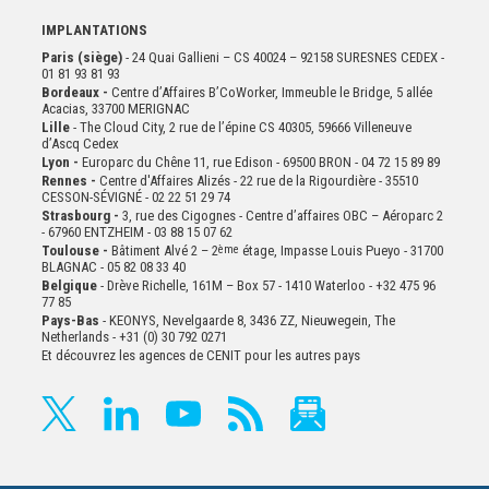
IMPLANTATIONS
Paris (siège)
- 24 Quai Gallieni – CS 40024 – 92158 SURESNES CEDEX -
01 81 93 81 93
Bordeaux -
Centre d’Affaires B’CoWorker, Immeuble le Bridge, 5 allée
Acacias, 33700 MERIGNAC
Lille
- The Cloud City, 2 rue de l’épine CS 40305, 59666 Villeneuve
d’Ascq Cedex
Lyon -
Europarc du Chêne 11, rue Edison - 69500 BRON - 04 72 15 89 89
Rennes -
Centre d'Affaires Alizés - 22 rue de la Rigourdière - 35510
CESSON-SÉVIGNÉ - 02 22 51 29 74
Strasbourg -
3, rue des Cigognes - Centre d’affaires OBC – Aéroparc 2
- 67960 ENTZHEIM - 03 88 15 07 62
Toulouse -
Bâtiment Alvé 2 – 2
ème
étage,
Impasse Louis Pueyo - 31700
BLAGNAC - 05 82 08 33 40
Belgique
- Drève Richelle, 161M – Box 57 - 1410 Waterloo - +32 475 96
77 85
Pays-Bas
- KEONYS, Nevelgaarde 8, 3436 ZZ, Nieuwegein, The
Netherlands - +31 (0) 30 792 0271
Et découvrez les agences de CENIT pour les autres pays