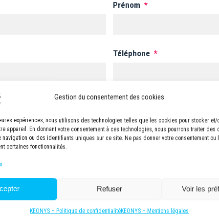
Prénom
*
Téléphone
*
Gestion du consentement des cookies
lleures expériences, nous utilisons des technologies telles que les cookies pour stocker et
tre appareil. En donnant votre consentement à ces technologies, nous pourrons traiter des
navigation ou des identifiants uniques sur ce site. Ne pas donner votre consentement ou le
nt certaines fonctionnalités.
YS
Politique de confidentialité
*
 la newsletter KEONYS
J’accepte la politique de confid
s
cepter
Refuser
Voir les pr
VALIDER
KEONYS – Politique de confidentialité
KEONYS – Mentions légales