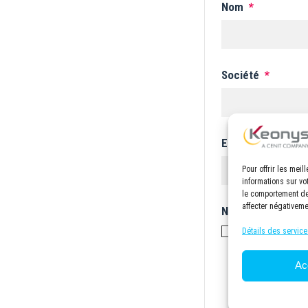
Nom
*
Société
*
E-mail
*
Pour offrir les mei
informations sur vo
le comportement de 
affecter négativeme
Newsletter KEON
Je m'abonne à
Détails des service
Ac