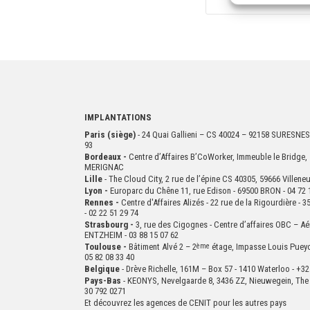
IMPLANTATIONS
Paris (siège)
- 24 Quai Gallieni – CS 40024 – 92158 SURESNES
93
Bordeaux -
Centre d’Affaires B’CoWorker, Immeuble le Bridge, 
MERIGNAC
Lille
- The Cloud City, 2 rue de l’épine CS 40305, 59666 Villen
Lyon -
Europarc du Chêne 11, rue Edison - 69500 BRON - 04 72 
Rennes -
Centre d'Affaires Alizés - 22 rue de la Rigourdière 
- 02 22 51 29 74
Strasbourg -
3, rue des Cigognes - Centre d’affaires OBC – Aé
ENTZHEIM - 03 88 15 07 62
Toulouse -
Bâtiment Alvé 2 – 2
ème
étage,
Impasse Louis Puey
05 82 08 33 40
Belgique
- Drève Richelle, 161M – Box 57 - 1410 Waterloo - +32
Pays-Bas
- KEONYS, Nevelgaarde 8, 3436 ZZ, Nieuwegein, The 
30 792 0271
Et découvrez les agences de CENIT pour les autres pays