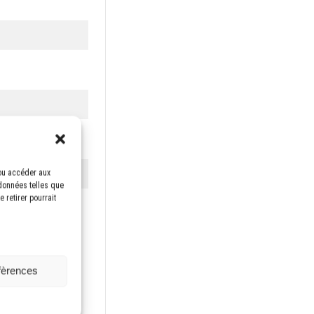
/ou accéder aux
 données telles que
 retirer pourrait
entialité.
éfèrences