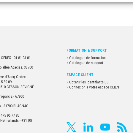
FORMATION & SUPPORT
 CEDEX - 01 81 93 81
Catalogue de formation
Catalogue de support
5 allée Acacias, 33700
ESPACE CLIENT
euve d’Ascq Cedex
15 89 89
Obtenir les identifiants DS
- 35510 CESSON-SÉVIGNÉ
Connexion à votre espace CLIENT
roparc 2 - 67960
o - 31700 BLAGNAC -
 475 96 77 85
Netherlands - +31 (0)