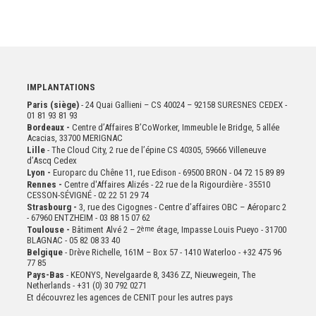
IMPLANTATIONS
Paris (siège)
- 24 Quai Gallieni – CS 40024 – 92158 SURESNES CEDEX -
01 81 93 81 93
Bordeaux -
Centre d’Affaires B’CoWorker, Immeuble le Bridge, 5 allée
Acacias, 33700 MERIGNAC
Lille
- The Cloud City, 2 rue de l’épine CS 40305, 59666 Villeneuve
d’Ascq Cedex
Lyon -
Europarc du Chêne 11, rue Edison - 69500 BRON - 04 72 15 89 89
Rennes -
Centre d'Affaires Alizés - 22 rue de la Rigourdière - 35510
CESSON-SÉVIGNÉ - 02 22 51 29 74
Strasbourg -
3, rue des Cigognes - Centre d’affaires OBC – Aéroparc 2
- 67960 ENTZHEIM - 03 88 15 07 62
Toulouse -
Bâtiment Alvé 2 – 2
ème
étage,
Impasse Louis Pueyo - 31700
BLAGNAC - 05 82 08 33 40
Belgique
- Drève Richelle, 161M – Box 57 - 1410 Waterloo - +32 475 96
77 85
Pays-Bas
- KEONYS, Nevelgaarde 8, 3436 ZZ, Nieuwegein, The
Netherlands - +31 (0) 30 792 0271
Et découvrez les agences de CENIT pour les autres pays