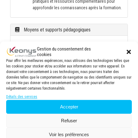
pratiques et ressources complémentaires pour
approfondir les connaissances après la formation.
Moyens et supports pédagogiques
Méthodologie pédagogique équilibrée, alliant
Gestion du consentement des
apports théoriques et mises en situation pratiques.
cookies
Alternance de sessions théoriques et travaux
Pour offrir les meilleures expériences, nous utilisons des technologies telles que
pratiques simulant des projets professionnels pour
les cookies pour stocker et/ou accéder aux informations sur votre appareil. En
développer des compétences applicables en milieu
donnant votre consentement à ces technologies, nous pourrons traiter des
de travail.
données telles que le comportement de navigation ou des identifiants uniques sur
ce site. Ne pas donner votre consentement ou le retirer pourrait affecter
Documentation pédagogique exhaustive (formats
négativement certaines fonctionnalités.
numérique et/ou imprimé) comprenant des
synthèses thématiques et des exercices
Détails des services
d'application. Accès permanent à une plateforme
Accepter
e-learning durant et à la suite de la formation
permettant la consultation des ressources
Refuser
pédagogiques post-formation.
Voir les préfèrences