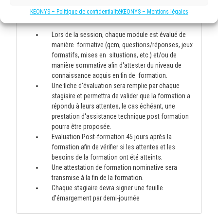
Modalités d'évaluation et de suivi
KEONYS – Politique de confidentialité
KEONYS – Mentions légales
Lors de la session, chaque module est évalué de
manière formative (qcm, questions/réponses, jeux
formatifs, mises en situations, etc.) et/ou de
manière sommative afin d'attester du niveau de
connaissance acquis en fin de formation.
Une fiche d'évaluation sera remplie par chaque
stagiaire et permettra de valider que la formation a
répondu à leurs attentes, le cas échéant, une
prestation d'assistance technique post formation
pourra être proposée.
Evaluation Post-formation 45 jours après la
formation afin de vérifier si les attentes et les
besoins de la formation ont été atteints.
Une attestation de formation nominative sera
transmise à la fin de la formation.
Chaque stagiaire devra signer une feuille
d'émargement par demi-journée