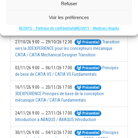
Initiation au dessin industriel
Refuser
Présentiel
26/10/26 9:00 → 26/10/26 17:00
Présentiel
Voir les préfèrences
Introduction à la plateforme 3DEXPERIENCE / Introduction to
KEONYS – Politique de confidentialité
KEONYS – Mentions légales
the 3DEXPERIENCE platform
27/10/26 9:00 → 29/10/26 12:30
Transition
Présentiel
vers la 3DEXPERIENCE pour les concepteurs mécanique
CATIA / CATIA Mechanical Designer Transition
02/11/26 9:00 → 06/11/26 17:00
Principes
Présentiel
de base de CATIA V5 / CATIA V5 Fundamentals
16/11/26 9:00 → 20/11/26 17:00
Présentiel
3DEXPERIENCE Principes de base de la conception
mécanique CATIA / CATIA Fundamentals
24/11/26 9:00 → 27/11/26 17:00
Présentiel
Introduction à ABAQUS / ABAQUS Introduction
30/11/26 9:00 → 04/12/26 17:00
Principes
Présentiel