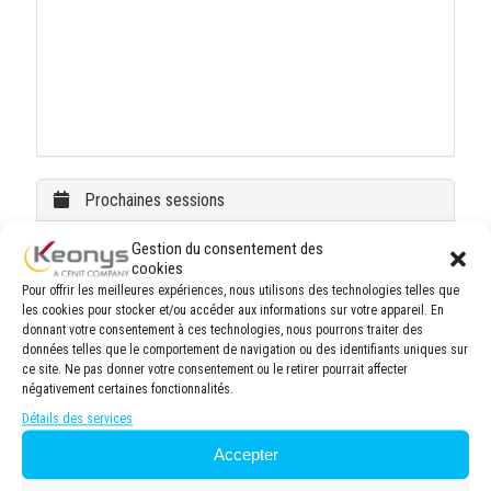
Prochaines sessions
Gestion du consentement des
07/09/26 9:00 → 11/09/26 17:00
Principes
Présentiel
cookies
de base de CATIA V5 / CATIA V5 Fundamentals
Pour offrir les meilleures expériences, nous utilisons des technologies telles que
les cookies pour stocker et/ou accéder aux informations sur votre appareil. En
05/10/26 9:00 → 09/10/26 17:00
Expert de
Présentiel
donnant votre consentement à ces technologies, nous pourrons traiter des
conception mécanique CATIA V5 / CATIA V5 Mechanical
données telles que le comportement de navigation ou des identifiants uniques sur
Design Expert
ce site. Ne pas donner votre consentement ou le retirer pourrait affecter
négativement certaines fonctionnalités.
12/10/26 9:00 → 16/10/26 17:00
V5
Présentiel
Détails des services
EXPRESS
Accepter
19/10/26 9:00 → 19/10/26 17:00
Nouveauté