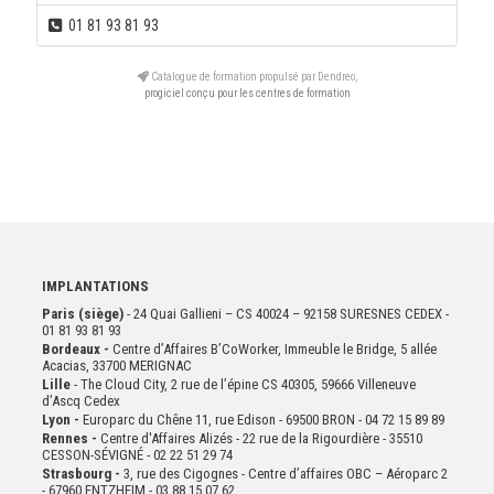
01 81 93 81 93
Catalogue de formation propulsé par Dendreo,
progiciel conçu pour les centres de formation
IMPLANTATIONS
Paris (siège)
- 24 Quai Gallieni – CS 40024 – 92158 SURESNES CEDEX -
01 81 93 81 93
Bordeaux -
Centre d’Affaires B’CoWorker, Immeuble le Bridge, 5 allée
Acacias, 33700 MERIGNAC
Lille
- The Cloud City, 2 rue de l’épine CS 40305, 59666 Villeneuve
d’Ascq Cedex
Lyon -
Europarc du Chêne 11, rue Edison - 69500 BRON - 04 72 15 89 89
Rennes -
Centre d'Affaires Alizés - 22 rue de la Rigourdière - 35510
CESSON-SÉVIGNÉ - 02 22 51 29 74
Strasbourg -
3, rue des Cigognes - Centre d’affaires OBC – Aéroparc 2
- 67960 ENTZHEIM - 03 88 15 07 62