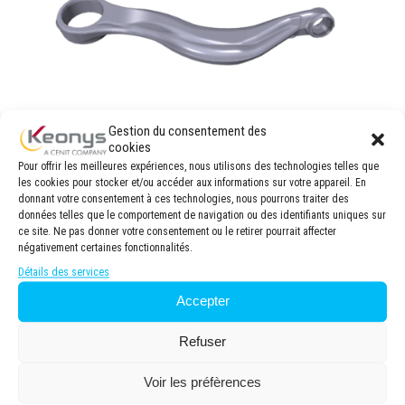
Gestion du consentement des
cookies
Pour offrir les meilleures expériences, nous utilisons des technologies telles que
les cookies pour stocker et/ou accéder aux informations sur votre appareil. En
donnant votre consentement à ces technologies, nous pourrons traiter des
THK
données telles que le comportement de navigation ou des identifiants uniques sur
ce site. Ne pas donner votre consentement ou le retirer pourrait affecter
TEMOIGNAGE CLIENT KEONYS : THK,
négativement certaines fonctionnalités.
pionnier mondial dans le développement du
Détails des services
mouvement linéaire (LM) mécanisme de
guide, exploite les capacités du portefeuille
Accepter
de SIMULATION avec : Abaqus, Tosca, FE-
Safe, Isight.
Refuser
Voir les préfèrences