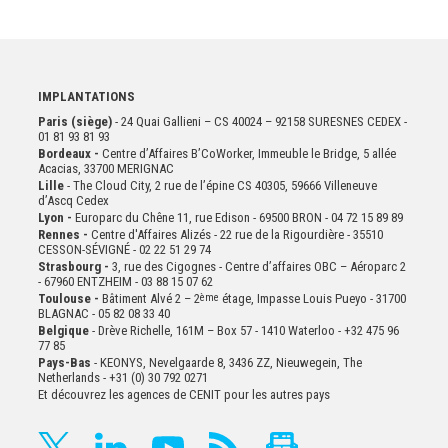
IMPLANTATIONS
Paris (siège)
- 24 Quai Gallieni – CS 40024 – 92158 SURESNES CEDEX -
01 81 93 81 93
Bordeaux -
Centre d’Affaires B’CoWorker, Immeuble le Bridge, 5 allée
Acacias, 33700 MERIGNAC
Lille
- The Cloud City, 2 rue de l’épine CS 40305, 59666 Villeneuve
d’Ascq Cedex
Lyon -
Europarc du Chêne 11, rue Edison - 69500 BRON - 04 72 15 89 89
Rennes -
Centre d'Affaires Alizés - 22 rue de la Rigourdière - 35510
CESSON-SÉVIGNÉ - 02 22 51 29 74
Strasbourg -
3, rue des Cigognes - Centre d’affaires OBC – Aéroparc 2
- 67960 ENTZHEIM - 03 88 15 07 62
Toulouse -
Bâtiment Alvé 2 – 2
ème
étage,
Impasse Louis Pueyo - 31700
BLAGNAC - 05 82 08 33 40
Belgique
- Drève Richelle, 161M – Box 57 - 1410 Waterloo - +32 475 96
77 85
Pays-Bas
- KEONYS, Nevelgaarde 8, 3436 ZZ, Nieuwegein, The
Netherlands - +31 (0) 30 792 0271
Et découvrez les agences de CENIT pour les autres pays