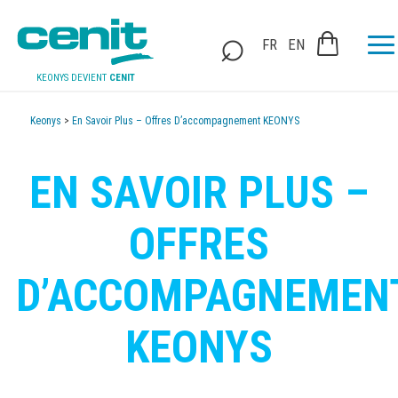
FR
EN
KEONYS DEVIENT
CENIT
Keonys
>
En Savoir Plus – Offres D’accompagnement KEONYS
EN SAVOIR PLUS –
OFFRES
D’ACCOMPAGNEMEN
KEONYS