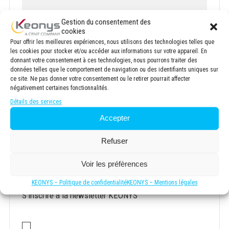
Gestion du consentement des
Email
*
cookies
Pour offrir les meilleures expériences, nous utilisons des technologies telles que
les cookies pour stocker et/ou accéder aux informations sur votre appareil. En
donnant votre consentement à ces technologies, nous pourrons traiter des
données telles que le comportement de navigation ou des identifiants uniques sur
ce site. Ne pas donner votre consentement ou le retirer pourrait affecter
Société
*
négativement certaines fonctionnalités.
Détails des services
Accepter
Votre demande concerne :
*
Refuser
Voir les préfèrences
Newsletter
KEONYS – Politique de confidentialité
KEONYS – Mentions légales
S'inscrire à la newsletter KEONYS
Consentement
*