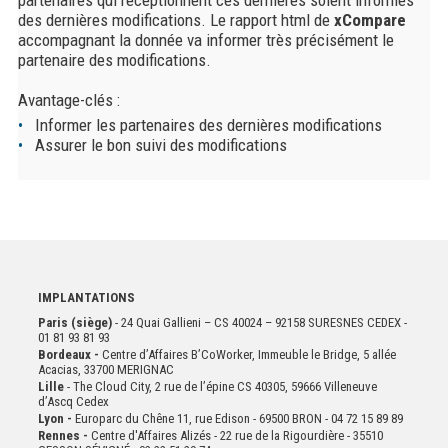
partenaires qui réceptionnent ces dernières soient informés
des dernières modifications. Le rapport html de
xCompare
accompagnant la donnée va informer très précisément le
partenaire des modifications.
Avantage-clés :
Informer les partenaires des dernières modifications
Assurer le bon suivi des modifications
IMPLANTATIONS
Paris (siège)
- 24 Quai Gallieni – CS 40024 – 92158 SURESNES CEDEX -
01 81 93 81 93
Bordeaux -
Centre d’Affaires B’CoWorker, Immeuble le Bridge, 5 allée
Acacias, 33700 MERIGNAC
Lille
- The Cloud City, 2 rue de l’épine CS 40305, 59666 Villeneuve
d’Ascq Cedex
Lyon -
Europarc du Chêne 11, rue Edison - 69500 BRON - 04 72 15 89 89
Rennes -
Centre d'Affaires Alizés - 22 rue de la Rigourdière - 35510