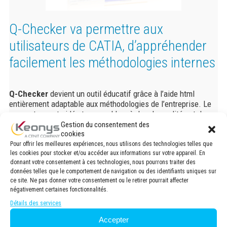
Q-Checker va permettre aux
utilisateurs de CATIA, d’appréhender
facilement les méthodologies internes
Q-Checker
devient un outil éducatif grâce à l’aide html
entièrement adaptable aux méthodologies de l’entreprise. Le
concepteur est aidé et apprend les règles de qualités et de
méthodologies tout au long de sa conception.
Gestion du consentement des
cookies
Avantage-clés :
Pour offrir les meilleures expériences, nous utilisons des technologies telles que
les cookies pour stocker et/ou accéder aux informations sur votre appareil. En
Q-Checker
enseigne à l’utilisateur les erreurs à ne plus
donnant votre consentement à ces technologies, nous pourrons traiter des
commettre.
données telles que le comportement de navigation ou des identifiants uniques sur
L’aide html explique à l’utilisateur les méthodes à utiliser.
ce site. Ne pas donner votre consentement ou le retirer pourrait affecter
L’utilisateur enrichie son expérience grâce à
Q-Checker
négativement certaines fonctionnalités.
Détails des services
Accepter