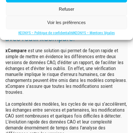
Logiciel xCompare
Refuser
Voir les préfèrences
Comparez vos modèles CAO CATIA
KEONYS – Politique de confidentialité
KEONYS – Mentions légales
avec l’outil xCompare.
xCompare
est une solution qui permet de façon rapide et
simple de mettre en évidence les différences entre deux
versions de données CAO, d’éditer un rapport, de faciliter les
échanges et d’éviter les oublis. En effet, une vérification
manuelle implique le risque d’erreurs humaines, car des
changements peuvent être omis dans les modèles complexes.
xCompare s’assure que toutes les modifications soient
trouvées.
La complexité des modèles, les cycles de vie qui s’accélèrent,
les échanges entre services et partenaires, les modifications
CAO sont nombreuses et quelques fois difficiles à détecter.
L’évolution rapide des données CAO et leur complexité
demande énormément de temps dans l’analyse des