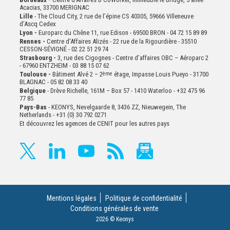
Acacias, 33700 MERIGNAC
Lille
- The Cloud City, 2 rue de l’épine CS 40305, 59666 Villeneuve
d’Ascq Cedex
Lyon -
Europarc du Chêne 11, rue Edison - 69500 BRON - 04 72 15 89 89
Rennes -
Centre d'Affaires Alizés - 22 rue de la Rigourdière - 35510
CESSON-SÉVIGNÉ - 02 22 51 29 74
Strasbourg -
3, rue des Cigognes - Centre d’affaires OBC – Aéroparc 2
- 67960 ENTZHEIM - 03 88 15 07 62
Toulouse -
Bâtiment Alvé 2 – 2
ème
étage,
Impasse Louis Pueyo - 31700
BLAGNAC - 05 82 08 33 40
Belgique
- Drève Richelle, 161M – Box 57 - 1410 Waterloo - +32 475 96
77 85
Pays-Bas
- KEONYS, Nevelgaarde 8, 3436 ZZ, Nieuwegein, The
Netherlands - +31 (0) 30 792 0271
Et découvrez les agences de CENIT pour les autres pays
Mentions légales
Politique de confidentialité
Conditions générales de vente
2026 © Keonys