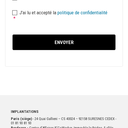
Consentement
*
J'ai lu et accepté la
politique de confidentialité
*
IMPLANTATIONS
Paris (siège)
- 24 Quai Gallieni – CS 40024 – 92158 SURESNES CEDEX -
01 81 93 81 93
Bordeaux -
Centre d’Affaires B’CoWorker, Immeuble le Bridge, 5 allée