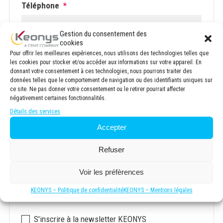
Téléphone
*
Gestion du consentement des
cookies
Email
*
Pour offrir les meilleures expériences, nous utilisons des technologies telles que
les cookies pour stocker et/ou accéder aux informations sur votre appareil. En
donnant votre consentement à ces technologies, nous pourrons traiter des
données telles que le comportement de navigation ou des identifiants uniques sur
ce site. Ne pas donner votre consentement ou le retirer pourrait affecter
négativement certaines fonctionnalités.
Société
*
Détails des services
Accepter
Refuser
Code postal
*
Voir les préfèrences
.
KEONYS – Politique de confidentialité
KEONYS – Mentions légales
Newsletter
S'inscrire à la newsletter KEONYS