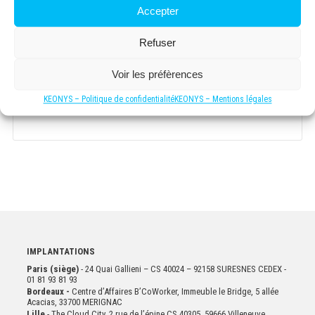
Politique
Accepter
de
J'ai lu et accepté la
politique de confidentialité
confidentialité
*
*
Refuser
Voir les préfèrences
VALIDER
KEONYS – Politique de confidentialité
KEONYS – Mentions légales
IMPLANTATIONS
Paris (siège)
- 24 Quai Gallieni – CS 40024 – 92158 SURESNES CEDEX -
01 81 93 81 93
Bordeaux -
Centre d’Affaires B’CoWorker, Immeuble le Bridge, 5 allée
Acacias, 33700 MERIGNAC
Lille
- The Cloud City, 2 rue de l’épine CS 40305, 59666 Villeneuve