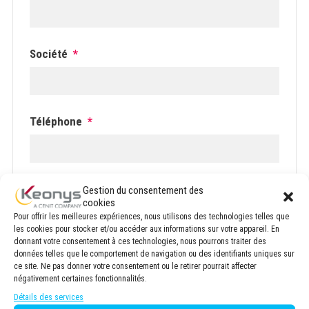
Société
*
Téléphone
*
E-mail
*
Gestion du consentement des
cookies
Pour offrir les meilleures expériences, nous utilisons des technologies telles que
les cookies pour stocker et/ou accéder aux informations sur votre appareil. En
donnant votre consentement à ces technologies, nous pourrons traiter des
données telles que le comportement de navigation ou des identifiants uniques sur
Newsletter
ce site. Ne pas donner votre consentement ou le retirer pourrait affecter
KEONYS
S'inscrire à la Newsletter de Keonys
négativement certaines fonctionnalités.
Détails des services