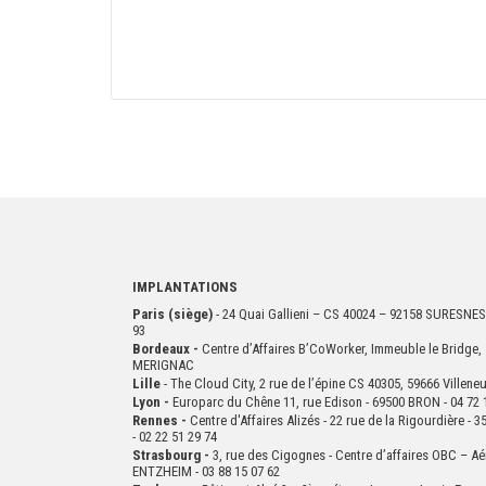
IMPLANTATIONS
Paris (siège)
- 24 Quai Gallieni – CS 40024 – 92158 SURESNES
93
Bordeaux -
Centre d’Affaires B’CoWorker, Immeuble le Bridge, 
MERIGNAC
Lille
- The Cloud City, 2 rue de l’épine CS 40305, 59666 Villen
Lyon -
Europarc du Chêne 11, rue Edison - 69500 BRON - 04 72 
Rennes -
Centre d'Affaires Alizés - 22 rue de la Rigourdière 
- 02 22 51 29 74
Strasbourg -
3, rue des Cigognes - Centre d’affaires OBC – Aé
ENTZHEIM - 03 88 15 07 62