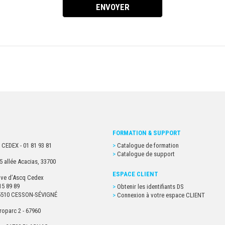
FORMATION & SUPPORT
 CEDEX - 01 81 93 81
Catalogue de formation
Catalogue de support
5 allée Acacias, 33700
ESPACE CLIENT
euve d’Ascq Cedex
15 89 89
Obtenir les identifiants DS
- 35510 CESSON-SÉVIGNÉ
Connexion à votre espace CLIENT
roparc 2 - 67960