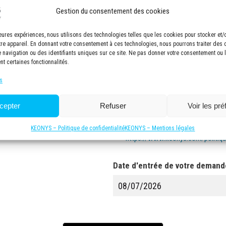
Gestion du consentement des cookies
lleures expériences, nous utilisons des technologies telles que les cookies pour stocker et
tre appareil. En donnant votre consentement à ces technologies, nous pourrons traiter des
navigation ou des identifiants uniques sur ce site. Ne pas donner votre consentement ou le
nt certaines fonctionnalités.
0 sur 500 caractères maximum
s
" dans le champ message.
cepter
Refuser
Voir les pr
Politique de confidentialité
*
J'ai lu et accepté la politique de co
KEONYS – Politique de confidentialité
KEONYS – Mentions légales
https://www.keonys.com/politique
Date d'entrée de votre demand