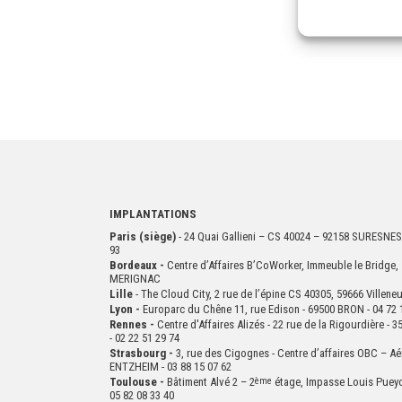
IMPLANTATIONS
Paris (siège)
- 24 Quai Gallieni – CS 40024 – 92158 SURESNES
93
Bordeaux -
Centre d’Affaires B’CoWorker, Immeuble le Bridge, 
MERIGNAC
Lille
- The Cloud City, 2 rue de l’épine CS 40305, 59666 Villen
Lyon -
Europarc du Chêne 11, rue Edison - 69500 BRON - 04 72 
Rennes -
Centre d'Affaires Alizés - 22 rue de la Rigourdière 
- 02 22 51 29 74
Strasbourg -
3, rue des Cigognes - Centre d’affaires OBC – Aé
ENTZHEIM - 03 88 15 07 62
Toulouse -
Bâtiment Alvé 2 – 2
ème
étage,
Impasse Louis Puey
05 82 08 33 40