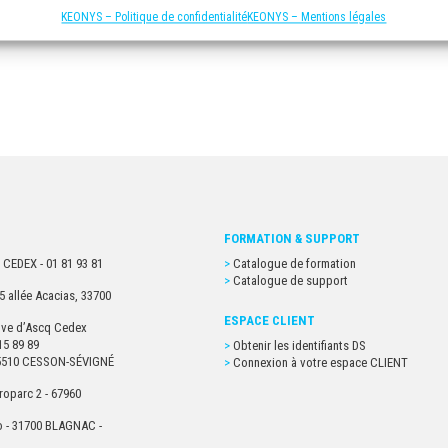
KEONYS – Politique de confidentialité
KEONYS – Mentions légales
FORMATION & SUPPORT
 CEDEX - 01 81 93 81
Catalogue de formation
Catalogue de support
5 allée Acacias, 33700
ESPACE CLIENT
euve d’Ascq Cedex
15 89 89
Obtenir les identifiants DS
- 35510 CESSON-SÉVIGNÉ
Connexion à votre espace CLIENT
roparc 2 - 67960
o - 31700 BLAGNAC -