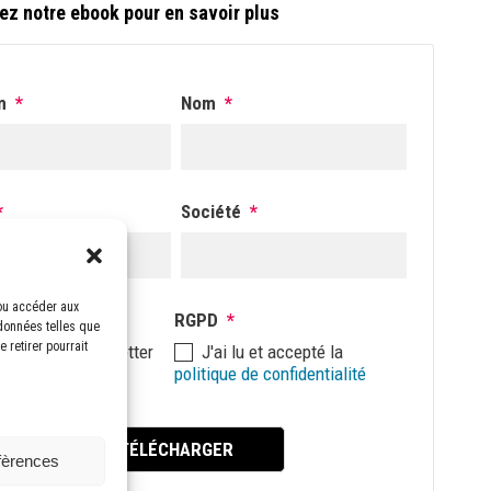
ez notre ebook pour en savoir plus
m
*
Nom
*
*
Société
*
/ou accéder aux
tter
RGPD
*
 données telles que
 retirer pourrait
nscrire à la newsletter
J'ai lu et accepté la
S
politique de confidentialité
éfèrences