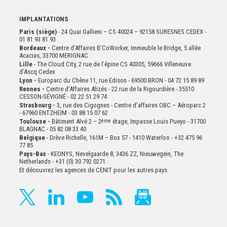
IMPLANTATIONS
Paris (siège)
- 24 Quai Gallieni – CS 40024 – 92158 SURESNES CEDEX -
01 81 93 81 93
Bordeaux -
Centre d’Affaires B’CoWorker, Immeuble le Bridge, 5 allée
Acacias, 33700 MERIGNAC
Lille
- The Cloud City, 2 rue de l’épine CS 40305, 59666 Villeneuve
d’Ascq Cedex
Lyon -
Europarc du Chêne 11, rue Edison - 69500 BRON - 04 72 15 89 89
Rennes -
Centre d'Affaires Alizés - 22 rue de la Rigourdière - 35510
CESSON-SÉVIGNÉ - 02 22 51 29 74
Strasbourg -
3, rue des Cigognes - Centre d’affaires OBC – Aéroparc 2
- 67960 ENTZHEIM - 03 88 15 07 62
Toulouse -
Bâtiment Alvé 2 – 2
ème
étage,
Impasse Louis Pueyo - 31700
BLAGNAC - 05 82 08 33 40
Belgique
- Drève Richelle, 161M – Box 57 - 1410 Waterloo - +32 475 96
77 85
Pays-Bas
- KEONYS, Nevelgaarde 8, 3436 ZZ, Nieuwegein, The
Netherlands - +31 (0) 30 792 0271
Et découvrez les agences de CENIT pour les autres pays