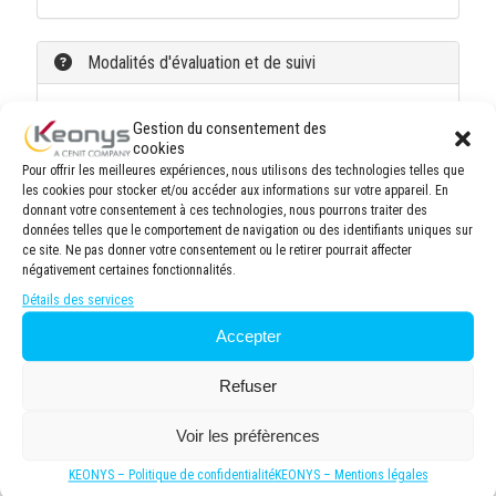
Modalités d'évaluation et de suivi
Lors de la session, chaque module est évalué de
Gestion du consentement des
manière formative (qcm, questions/réponses, jeux
cookies
formatifs, mises en situations, etc.) et/ou de
Pour offrir les meilleures expériences, nous utilisons des technologies telles que
manière sommative afin d'attester du niveau de
les cookies pour stocker et/ou accéder aux informations sur votre appareil. En
connaissance acquis en fin de formation.
donnant votre consentement à ces technologies, nous pourrons traiter des
données telles que le comportement de navigation ou des identifiants uniques sur
Une fiche d'évaluation sera remplie par chaque
ce site. Ne pas donner votre consentement ou le retirer pourrait affecter
stagiaire et permettra de valider que la formation a
négativement certaines fonctionnalités.
répondu à leurs attentes, le cas échéant, une
Détails des services
prestation d'assistance technique post formation
pourra être proposée.
Accepter
Evaluation Post-formation 45 jours après la
formation afin de vérifier si les attentes et les
Refuser
besoins de la formation ont été atteints.
Une attestation de formation nominative sera
Voir les préfèrences
transmise à la fin de la formation.
Chaque stagiaire devra signer une feuille
KEONYS – Politique de confidentialité
KEONYS – Mentions légales
d'émargement par demi-journée