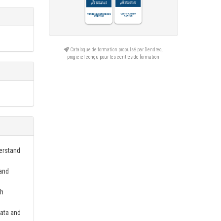
Catalogue de formation propulsé par Dendreo,
progiciel conçu pour les centres de formation
erstand
 and
ch
data and