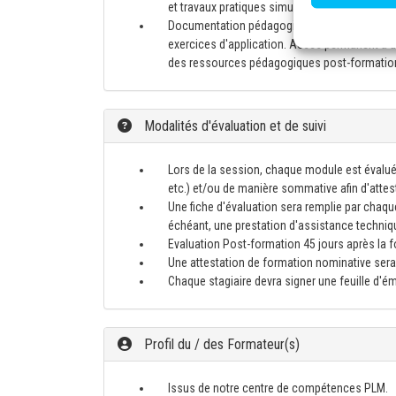
et travaux pratiques simulant des projets pr
Documentation pédagogique exhaustive (for
exercices d'application. Accès permanent à un
des ressources pédagogiques post-formatio
Modalités d'évaluation et de suivi
Lors de la session, chaque module est évalué
etc.) et/ou de manière sommative afin d'atte
Une fiche d'évaluation sera remplie par chaque
échéant, une prestation d'assistance techniq
Evaluation Post-formation 45 jours après la for
Une attestation de formation nominative sera 
Chaque stagiaire devra signer une feuille d'
Profil du / des Formateur(s)
Issus de notre centre de compétences PLM.