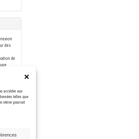
nnexion
our des
mation de
oupe
ntration
/ou accéder aux
 données telles que
 retirer pourrait
éfèrences
éoriques