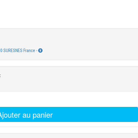
CENIT KEONYS SURESNES - 24 quai Galliéni 92150 SURESNES France -
:
Ajouter au panier