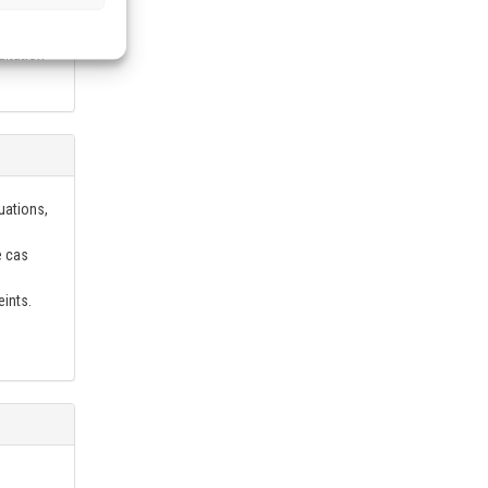
ultation
uations,
e cas
eints.