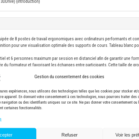
 3DDrive) (introduction)
uipée de 8 postes de travail ergonomiques avec ordinateurs performants et co
éfinition pour une visualisation optimale des supports de cours. Tableau blanc p
el et 6 personnes maximum par session en distanciel afin de garantir une for
e du formateur et favorisant les échanges entre participants. Cette taille de gr
 discussions approfondies et un suivi individuel des progrès de chacun.
Gestion du consentement des cookies
ec climatisation, éclairage adapté et pauses incluses pour maintenir la conce
icipant, incluant supports de cours, exercices pratiques et ressources
lleures expériences, nous utilisons des technologies telles que les cookies pour stocker et
tre appareil. En donnant votre consentement à ces technologies, nous pourrons traiter des
issances après la formation.
navigation ou des identifiants uniques sur ce site. Ne pas donner votre consentement ou le
nt certaines fonctionnalités.
s
cepter
Refuser
Voir les pr
 apports théoriques et mises en situation pratiques. Alternance de sessions th