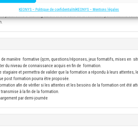
ofessionnels pour développer des compétences applicables en milieu de travail.
mats numérique et/ou imprimé) comprenant des synthèses thématiques et des
KEONYS – Politique de confidentialité
KEONYS – Mentions légales
e plateforme e-learning durant et à la suite de la formation permettant la cons
n.
 de manière formative (qcm, questions/réponses, jeux formatifs, mises en sit
ster du niveau de connaissance acquis en fin de formation.
 stagiaire et permettra de valider que la formation a répondu à leurs attentes, l
ue post formation pourra être proposée.
mation afin de vérifier si les attentes et les besoins de la formation ont été att
transmise à la fin de la formation.
émargement par demi-journée