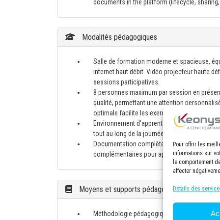
documents in the platform (lifecycle, sharing,
Modalités pédagogiques
Salle de formation moderne et spacieuse, éq
internet haut débit. Vidéo projecteur haute d
sessions participatives.
8 personnes maximum par session en présenti
qualité, permettant une attention personnalisé
optimale facilite les exercices pratiques, les
Environnement d'apprentissage confortable av
tout au long de la journée.
Documentation complète fournie à chaque part
Pour offrir les mei
informations sur vo
complémentaires pour approfondir les conna
le comportement de 
affecter négativeme
Moyens et supports pédagogiques
Détails des service
Ac
Méthodologie pédagogique équilibrée, alliant