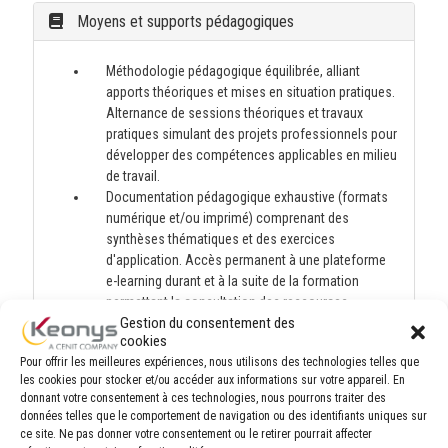
Moyens et supports pédagogiques
Méthodologie pédagogique équilibrée, alliant
apports théoriques et mises en situation pratiques.
Alternance de sessions théoriques et travaux
pratiques simulant des projets professionnels pour
développer des compétences applicables en milieu
de travail.
Documentation pédagogique exhaustive (formats
numérique et/ou imprimé) comprenant des
synthèses thématiques et des exercices
d'application. Accès permanent à une plateforme
e-learning durant et à la suite de la formation
permettant la consultation des ressources
Gestion du consentement des
pédagogiques post-formation.
cookies
Pour offrir les meilleures expériences, nous utilisons des technologies telles que
les cookies pour stocker et/ou accéder aux informations sur votre appareil. En
Modalités d'évaluation et de suivi
donnant votre consentement à ces technologies, nous pourrons traiter des
données telles que le comportement de navigation ou des identifiants uniques sur
ce site. Ne pas donner votre consentement ou le retirer pourrait affecter
Lors de la session, chaque module est évalué de