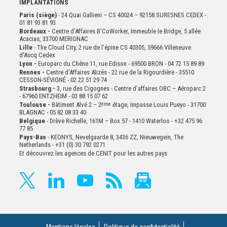
IMPLANTATIONS
Paris (siège)
- 24 Quai Gallieni – CS 40024 – 92158 SURESNES CEDEX -
01 81 93 81 93
Bordeaux -
Centre d’Affaires B’CoWorker, Immeuble le Bridge, 5 allée
Acacias, 33700 MERIGNAC
Lille
- The Cloud City, 2 rue de l’épine CS 40305, 59666 Villeneuve
d’Ascq Cedex
Lyon -
Europarc du Chêne 11, rue Edison - 69500 BRON - 04 72 15 89 89
Rennes -
Centre d'Affaires Alizés - 22 rue de la Rigourdière - 35510
CESSON-SÉVIGNÉ - 02 22 51 29 74
Strasbourg -
3, rue des Cigognes - Centre d’affaires OBC – Aéroparc 2
- 67960 ENTZHEIM - 03 88 15 07 62
Toulouse -
Bâtiment Alvé 2 – 2
ème
étage,
Impasse Louis Pueyo - 31700
BLAGNAC - 05 82 08 33 40
Belgique
- Drève Richelle, 161M – Box 57 - 1410 Waterloo - +32 475 96
77 85
Pays-Bas
- KEONYS, Nevelgaarde 8, 3436 ZZ, Nieuwegein, The
Netherlands - +31 (0) 30 792 0271
Et découvrez les agences de CENIT pour les autres pays
Mentions légales
Politique de confidentialité