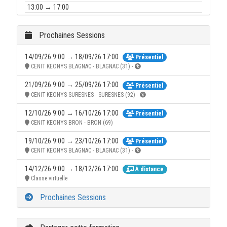
13:00 → 17:00
28/10/26 :
9:00 → 12:00
Prochaines Sessions
13:00 → 17:00
14/09/26 9:00 → 18/09/26 17:00
Présentiel
29/10/26 :
CENIT KEONYS BLAGNAC - BLAGNAC (31) -
9:00 → 12:00
21/09/26 9:00 → 25/09/26 17:00
Présentiel
13:00 → 17:00
CENIT KEONYS SURESNES - SURESNES (92) -
30/10/26 :
12/10/26 9:00 → 16/10/26 17:00
9:00 → 12:00
Présentiel
CENIT KEONYS BRON - BRON (69)
13:00 → 17:00
19/10/26 9:00 → 23/10/26 17:00
Présentiel
CENIT KEONYS BLAGNAC - BLAGNAC (31) -
14/12/26 9:00 → 18/12/26 17:00
À distance
Classe virtuelle
Prochaines Sessions