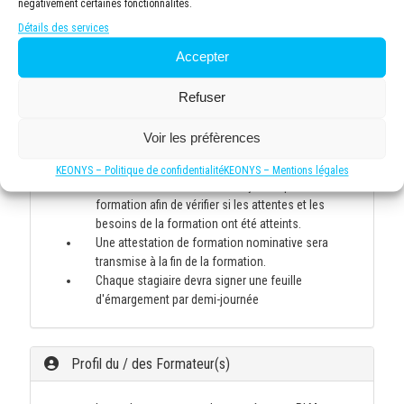
négativement certaines fonctionnalités.
manière formative (qcm, questions/réponses, jeux
Détails des services
formatifs, mises en situations, etc.) et/ou de
manière sommative afin d'attester du niveau de
Accepter
connaissance acquis en fin de formation.
Une fiche d'évaluation sera remplie par chaque
Refuser
stagiaire et permettra de valider que la formation a
répondu à leurs attentes, le cas échéant, une
Voir les préfèrences
prestation d'assistance technique post formation
pourra être proposée.
KEONYS – Politique de confidentialité
KEONYS – Mentions légales
Evaluation Post-formation 45 jours après la
formation afin de vérifier si les attentes et les
besoins de la formation ont été atteints.
Une attestation de formation nominative sera
transmise à la fin de la formation.
Chaque stagiaire devra signer une feuille
d'émargement par demi-journée
Profil du / des Formateur(s)