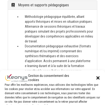
Moyens et supports pédagogiques
Méthodologie pédagogique équilibrée, alliant
apports théoriques et mises en situation pratiques.
Alternance de sessions théoriques et travaux
pratiques simulant des projets professionnels pour
développer des compétences applicables en milieu
de travail.
Documentation pédagogique exhaustive (formats
numérique et/ou imprimé) comprenant des
synthèses thématiques et des exercices
d'application. Accès permanent à une plateforme
e-learning durant et à la suite de la formation
permettant la consultation des ressources
Gestion du consentement des
pédagogiques post-formation.
cookies
Pour offrir les meilleures expériences, nous utilisons des technologies telles que
les cookies pour stocker et/ou accéder aux informations sur votre appareil. En
Modalités d'évaluation et de suivi
donnant votre consentement à ces technologies, nous pourrons traiter des
données telles que le comportement de navigation ou des identifiants uniques sur
ce site. Ne pas donner votre consentement ou le retirer pourrait affecter
Lors de la session, chaque module est évalué de