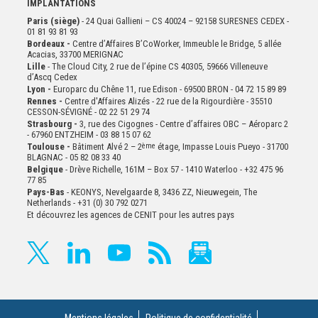
IMPLANTATIONS
Paris (siège)
- 24 Quai Gallieni – CS 40024 – 92158 SURESNES CEDEX -
01 81 93 81 93
Bordeaux -
Centre d’Affaires B’CoWorker, Immeuble le Bridge, 5 allée
Acacias, 33700 MERIGNAC
Lille
- The Cloud City, 2 rue de l’épine CS 40305, 59666 Villeneuve
d’Ascq Cedex
Lyon -
Europarc du Chêne 11, rue Edison - 69500 BRON - 04 72 15 89 89
Rennes -
Centre d'Affaires Alizés - 22 rue de la Rigourdière - 35510
CESSON-SÉVIGNÉ - 02 22 51 29 74
Strasbourg -
3, rue des Cigognes - Centre d’affaires OBC – Aéroparc 2
- 67960 ENTZHEIM - 03 88 15 07 62
Toulouse -
Bâtiment Alvé 2 – 2
ème
étage,
Impasse Louis Pueyo - 31700
BLAGNAC - 05 82 08 33 40
Belgique
- Drève Richelle, 161M – Box 57 - 1410 Waterloo - +32 475 96
77 85
Pays-Bas
- KEONYS, Nevelgaarde 8, 3436 ZZ, Nieuwegein, The
Netherlands - +31 (0) 30 792 0271
Et découvrez les agences de CENIT pour les autres pays
Mentions légales
Politique de confidentialité