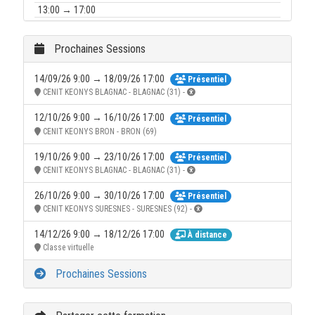
13:00 → 17:00
23/09/26 :
9:00 → 12:00
Prochaines Sessions
13:00 → 17:00
14/09/26 9:00 → 18/09/26 17:00
Présentiel
24/09/26 :
CENIT KEONYS BLAGNAC - BLAGNAC (31) -
9:00 → 12:00
12/10/26 9:00 → 16/10/26 17:00
Présentiel
13:00 → 17:00
CENIT KEONYS BRON - BRON (69)
25/09/26 :
19/10/26 9:00 → 23/10/26 17:00
9:00 → 12:00
Présentiel
CENIT KEONYS BLAGNAC - BLAGNAC (31) -
13:00 → 17:00
26/10/26 9:00 → 30/10/26 17:00
Présentiel
CENIT KEONYS SURESNES - SURESNES (92) -
14/12/26 9:00 → 18/12/26 17:00
À distance
Classe virtuelle
Prochaines Sessions