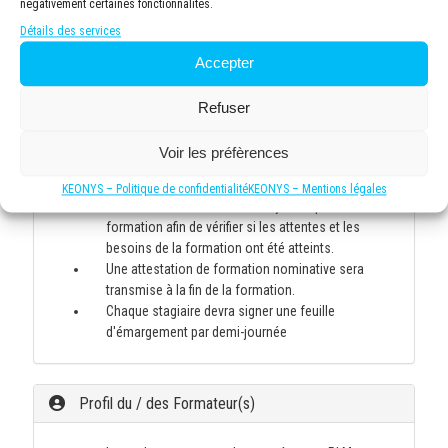
négativement certaines fonctionnalités.
manière formative (qcm, questions/réponses, jeux
Détails des services
formatifs, mises en situations, etc.) et/ou de
manière sommative afin d'attester du niveau de
Accepter
connaissance acquis en fin de formation.
Une fiche d'évaluation sera remplie par chaque
Refuser
stagiaire et permettra de valider que la formation a
répondu à leurs attentes, le cas échéant, une
Voir les préfèrences
prestation d'assistance technique post formation
pourra être proposée.
KEONYS – Politique de confidentialité
KEONYS – Mentions légales
Evaluation Post-formation 45 jours après la
formation afin de vérifier si les attentes et les
besoins de la formation ont été atteints.
Une attestation de formation nominative sera
transmise à la fin de la formation.
Chaque stagiaire devra signer une feuille
d'émargement par demi-journée
Profil du / des Formateur(s)