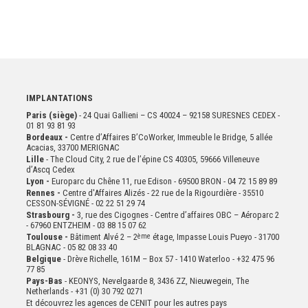
IMPLANTATIONS
Paris (siège)
- 24 Quai Gallieni – CS 40024 – 92158 SURESNES CEDEX -
01 81 93 81 93
Bordeaux -
Centre d’Affaires B’CoWorker, Immeuble le Bridge, 5 allée
Acacias, 33700 MERIGNAC
Lille
- The Cloud City, 2 rue de l’épine CS 40305, 59666 Villeneuve
d’Ascq Cedex
Lyon -
Europarc du Chêne 11, rue Edison - 69500 BRON - 04 72 15 89 89
Rennes -
Centre d'Affaires Alizés - 22 rue de la Rigourdière - 35510
CESSON-SÉVIGNÉ - 02 22 51 29 74
Strasbourg -
3, rue des Cigognes - Centre d’affaires OBC – Aéroparc 2
- 67960 ENTZHEIM - 03 88 15 07 62
Toulouse -
Bâtiment Alvé 2 – 2
ème
étage,
Impasse Louis Pueyo - 31700
BLAGNAC - 05 82 08 33 40
Belgique
- Drève Richelle, 161M – Box 57 - 1410 Waterloo - +32 475 96
77 85
Pays-Bas
- KEONYS, Nevelgaarde 8, 3436 ZZ, Nieuwegein, The
Netherlands - +31 (0) 30 792 0271
Et découvrez les agences de CENIT pour les autres pays