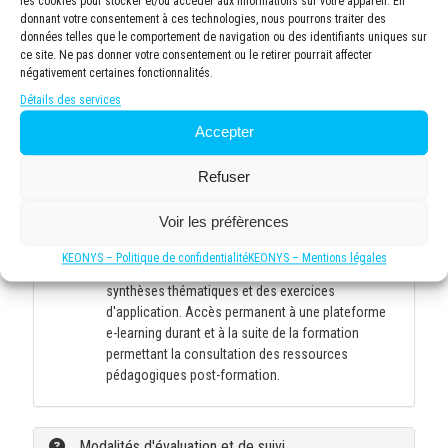
approfondir les connaissances après la formation.
les cookies pour stocker et/ou accéder aux informations sur votre appareil. En
donnant votre consentement à ces technologies, nous pourrons traiter des
données telles que le comportement de navigation ou des identifiants uniques sur
ce site. Ne pas donner votre consentement ou le retirer pourrait affecter
Moyens et supports pédagogiques
négativement certaines fonctionnalités.
Détails des services
Méthodologie pédagogique équilibrée, alliant
Accepter
apports théoriques et mises en situation pratiques.
Alternance de sessions théoriques et travaux
Refuser
pratiques simulant des projets professionnels pour
développer des compétences applicables en milieu
Voir les préfèrences
de travail.
Documentation pédagogique exhaustive (formats
KEONYS – Politique de confidentialité
KEONYS – Mentions légales
numérique et/ou imprimé) comprenant des
synthèses thématiques et des exercices
d'application. Accès permanent à une plateforme
e-learning durant et à la suite de la formation
permettant la consultation des ressources
pédagogiques post-formation.
Modalités d'évaluation et de suivi