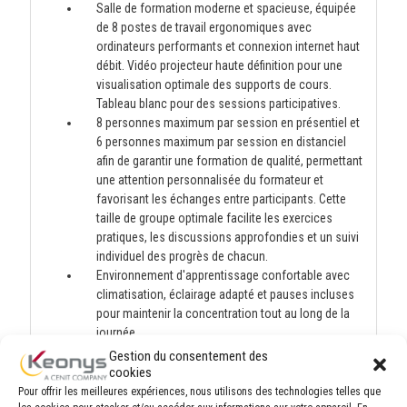
Salle de formation moderne et spacieuse, équipée
de 8 postes de travail ergonomiques avec
ordinateurs performants et connexion internet haut
débit. Vidéo projecteur haute définition pour une
visualisation optimale des supports de cours.
Tableau blanc pour des sessions participatives.
8 personnes maximum par session en présentiel et
6 personnes maximum par session en distanciel
afin de garantir une formation de qualité, permettant
une attention personnalisée du formateur et
favorisant les échanges entre participants. Cette
taille de groupe optimale facilite les exercices
pratiques, les discussions approfondies et un suivi
individuel des progrès de chacun.
Environnement d'apprentissage confortable avec
climatisation, éclairage adapté et pauses incluses
pour maintenir la concentration tout au long de la
journée.
Documentation complète fournie à chaque
Gestion du consentement des
participant, incluant supports de cours, exercices
cookies
pratiques et ressources complémentaires pour
Pour offrir les meilleures expériences, nous utilisons des technologies telles que