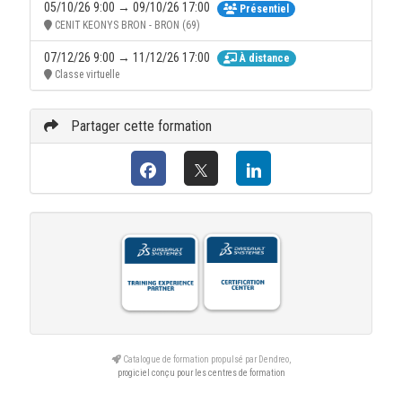
05/10/26 9:00 → 09/10/26 17:00
Présentiel
13:00 → 17:00
CENIT KEONYS BRON - BRON (69)
02/10/26 :
07/12/26 9:00 → 11/12/26 17:00
9:00 → 12:00
À distance
Classe virtuelle
13:00 → 17:00
Partager cette formation
Catalogue de formation propulsé par Dendreo,
progiciel conçu pour les centres de formation