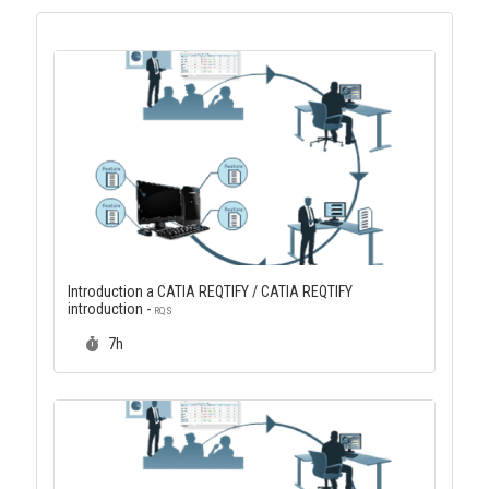
Introduction a CATIA REQTIFY / CATIA REQTIFY
introduction -
RQS
Durée :
7h