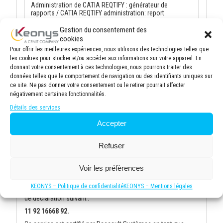
Administration de CATIA REQTIFY : générateur de
rapports / CATIA REQTIFY administration: report
generator -
RQR
Gestion du consentement des
Durée :
7h
cookies
Pour offrir les meilleures expériences, nous utilisons des technologies telles que
les cookies pour stocker et/ou accéder aux informations sur votre appareil. En
donnant votre consentement à ces technologies, nous pourrons traiter des
données telles que le comportement de navigation ou des identifiants uniques sur
Catalogue
ce site. Ne pas donner votre consentement ou le retirer pourrait affecter
négativement certaines fonctionnalités.
Calendrier
Détails des services
Contact
Accepter
Vos formations
Refuser
Accessibilité
Voir les préfèrences
KEONYS – Politique de confidentialité
KEONYS – Mentions légales
Le service de formation de KEONYS est agréé sous le numéro
de déclaration suivant :
11 92 16668 92.