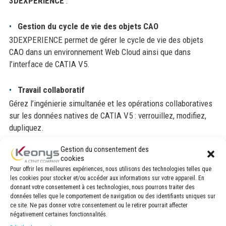
3DEXPERIENCE
:
Gestion du cycle de vie des objets CAO
3DEXPERIENCE permet de gérer le cycle de vie des objets
CAO dans un environnement Web Cloud ainsi que dans
l’interface de CATIA V5.
Travail collaboratif
Gérez l’ingénierie simultanée et les opérations collaboratives
sur les données natives de CATIA V5 : verrouillez, modifiez,
dupliquez.
Gestion du consentement des
Workflow de validation
cookies
Créez des processus de validation données CAO avant
Pour offrir les meilleures expériences, nous utilisons des technologies telles que
changement de maturité et assurez le suivi et la traçabilité
les cookies pour stocker et/ou accéder aux informations sur votre appareil. En
donnant votre consentement à ces technologies, nous pourrons traiter des
des opérations.
données telles que le comportement de navigation ou des identifiants uniques sur
ce site. Ne pas donner votre consentement ou le retirer pourrait affecter
négativement certaines fonctionnalités.
Revue de maquette numérique