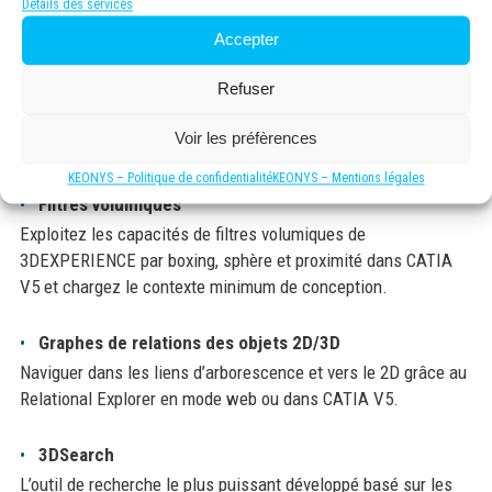
Détails des services
Revue améliorée avec le 3DMarkup qui permet d’annoter en 3D
l’assemblage en mode web.
Accepter
Refuser
Visualisation Web
Visualisez les assemblages complexes grâce au simplement
Voir les préfèrences
chargement d’une page web.
KEONYS – Politique de confidentialité
KEONYS – Mentions légales
Filtres volumiques
Exploitez les capacités de filtres volumiques de
3DEXPERIENCE par boxing, sphère et proximité dans CATIA
V5 et chargez le contexte minimum de conception.
Graphes de relations des objets 2D/3D
Naviguer dans les liens d’arborescence et vers le 2D grâce au
Relational Explorer en mode web ou dans CATIA V5.
3DSearch
L’outil de recherche le plus puissant développé basé sur les