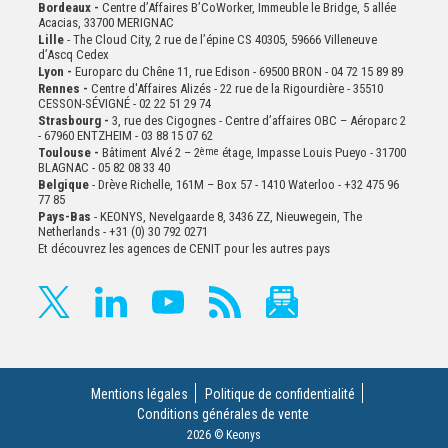
Bordeaux -
Centre d’Affaires B’CoWorker, Immeuble le Bridge, 5 allée
Acacias, 33700 MERIGNAC
Lille
- The Cloud City, 2 rue de l’épine CS 40305, 59666 Villeneuve
d’Ascq Cedex
Lyon -
Europarc du Chêne 11, rue Edison - 69500 BRON - 04 72 15 89 89
Rennes -
Centre d'Affaires Alizés - 22 rue de la Rigourdière - 35510
CESSON-SÉVIGNÉ - 02 22 51 29 74
Strasbourg -
3, rue des Cigognes - Centre d’affaires OBC – Aéroparc 2
- 67960 ENTZHEIM - 03 88 15 07 62
Toulouse -
Bâtiment Alvé 2 – 2
ème
étage,
Impasse Louis Pueyo - 31700
BLAGNAC - 05 82 08 33 40
Belgique
- Drève Richelle, 161M – Box 57 - 1410 Waterloo - +32 475 96
77 85
Pays-Bas
- KEONYS, Nevelgaarde 8, 3436 ZZ, Nieuwegein, The
Netherlands - +31 (0) 30 792 0271
Et découvrez les agences de CENIT pour les autres pays
Mentions légales
Politique de confidentialité
Conditions générales de vente
2026 © Keonys