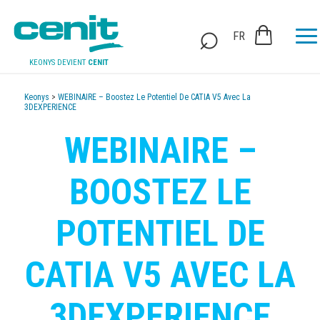
FR
KEONYS DEVIENT
CENIT
Keonys
>
WEBINAIRE – Boostez Le Potentiel De CATIA V5 Avec La
3DEXPERIENCE
WEBINAIRE –
BOOSTEZ LE
POTENTIEL DE
CATIA V5 AVEC LA
3DEXPERIENCE