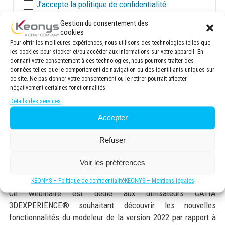
J’accepte la politique de confidentialité
Gestion du consentement des
cookies
ACCÉDER AU REPLAY
Pour offrir les meilleures expériences, nous utilisons des technologies telles que
les cookies pour stocker et/ou accéder aux informations sur votre appareil. En
donnant votre consentement à ces technologies, nous pourrons traiter des
données telles que le comportement de navigation ou des identifiants uniques sur
ce site. Ne pas donner votre consentement ou le retirer pourrait affecter
négativement certaines fonctionnalités.
Nouvelles applications, améliorations,
Détails des services
découvrez les nouveautés CATIA
Accepter
3DEXPERIENCE® 2022
Refuser
La version 2022 de
CATIA 3DEXPERIENCE®
de Dassault
Systèmes est disponible. La suite de produits offre des
Voir les préfèrences
solutions puissantes et complètes pour les problèmes
d’ingénierie pour un large éventail d’applications industrielles.
KEONYS – Politique de confidentialité
KEONYS – Mentions légales
Ce webinaire est dédié aux utilisateurs CATIA
3DEXPERIENCE® souhaitant découvrir les nouvelles
fonctionnalités du modeleur de la version 2022 par rapport à