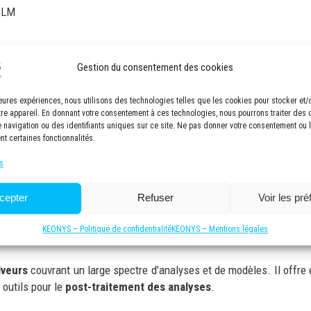
PLM
Gestion du consentement des cookies
la simulation électrique dans la partie schém
lleures expériences, nous utilisons des technologies telles que les cookies pour stocker et
tre appareil. En donnant votre consentement à ces technologies, nous pourrons traiter des
magnétiques de Dassault Systèmes
. Cette solution vous permet de
navigation ou des identifiants uniques sur ce site. Ne pas donner votre consentement ou le
iques. Ce webinaire vous présente la démarche faite afin de concevoi
nt certaines fonctionnalités.
s
 sortie de l’antenne réceptrice peut être liée directement avec les
cepter
Refuser
Voir les pr
 anti-repliement (ADC), les convertisseurs analogique-numérique (CAN
nt
la conception complète des antennes
grâce à la co-simulation
KEONYS – Politique de confidentialité
KEONYS – Mentions légales
er dans un autre logiciel électronique. CST Studio Suite® permet de
lveurs
couvrant un large spectre d’analyses et de modèles. Il offr
 outils pour le
post-traitement des analyses
.