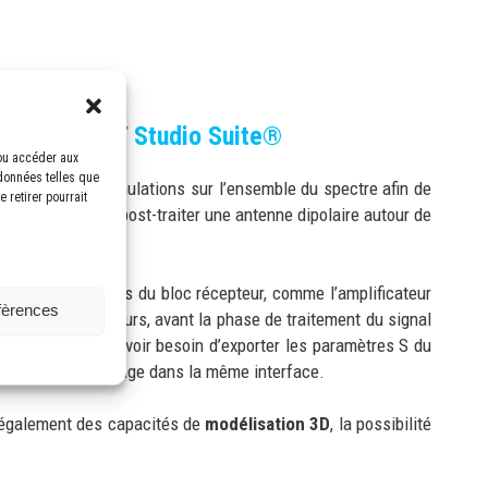
atique de CST Studio Suite®
/ou accéder aux
 données telles que
 résoudre des simulations sur l’ensemble du spectre afin de
 retirer pourrait
r, optimiser et post-traiter une antenne dipolaire autour de
 divers composants du bloc récepteur, comme l’amplificateur
éfèrences
) et les décimateurs, avant la phase de traitement du signal
 intégrée, sans avoir besoin d’exporter les paramètres S du
 réaliser ce couplage dans la même interface.
e également des capacités de
modélisation 3D
, la possibilité