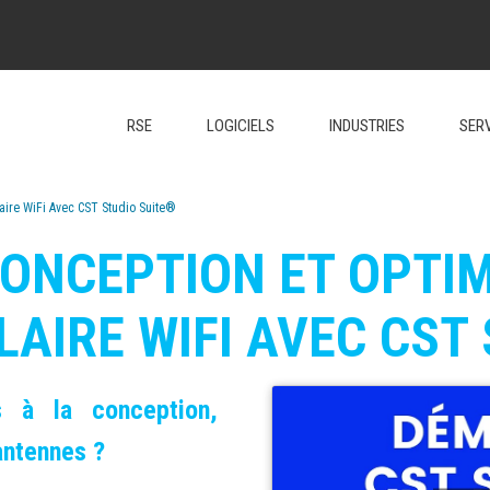
RSE
LOGICIELS
INDUSTRIES
SER
aire WiFi Avec CST Studio Suite®
CONCEPTION ET OPTIM
AIRE WIFI AVEC CST
s à la conception,
antennes ?