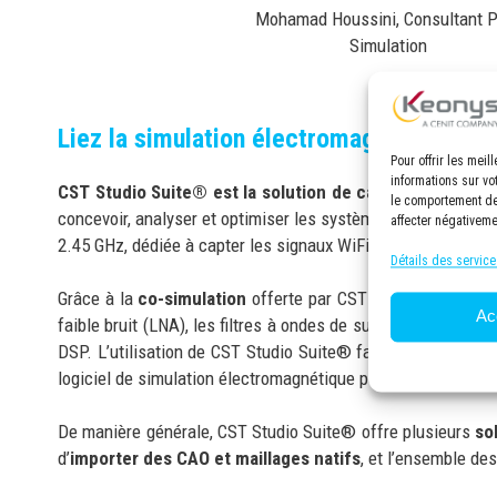
Mohamad Houssini, Consultant 
Simulation
Liez la simulation électromagnétique et 
Pour offrir les mei
informations sur vo
CST Studio Suite® est la solution de calculs électro
le comportement de 
concevoir, analyser et optimiser les systèmes électromagnét
affecter négativeme
2.45 GHz, dédiée à capter les signaux WiFi.
Détails des service
Grâce à la
co-simulation
offerte par CST Studio Suite®, la
Ac
faible bruit (LNA), les filtres à ondes de surface (SAW) et
DSP. L’utilisation de CST Studio Suite® facilite énorméme
logiciel de simulation électromagnétique puis de les import
De manière générale, CST Studio Suite® offre plusieurs
so
d’
importer des CAO et maillages natifs
, et l’ensemble des