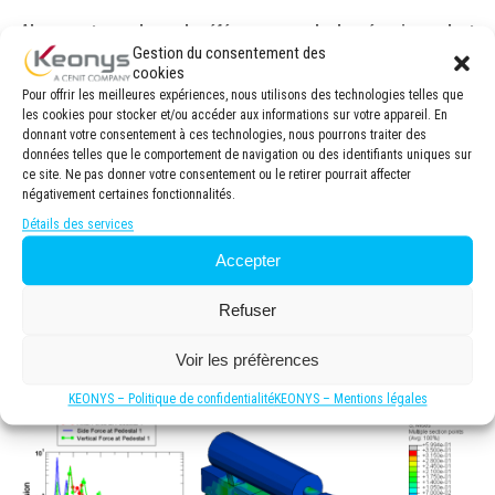
Abaqus est un solveur de référence en calculs mécaniques dont
la notoriété est particulièrement due aux performances dans les
Gestion du consentement des
analyses non linéaires mais est également un solveur très
cookies
performant dans le domaine linéaire.
Pour offrir les meilleures expériences, nous utilisons des technologies telles que
les cookies pour stocker et/ou accéder aux informations sur votre appareil. En
Abaqus/CAE couplé au solveur Abaqus/Standard et
donnant votre consentement à ces technologies, nous pourrons traiter des
Abaqus/Explicit propose la solution du marché idéale pour la
données telles que le comportement de navigation ou des identifiants uniques sur
ce site. Ne pas donner votre consentement ou le retirer pourrait affecter
modélisation numérique des analyses mécaniques.
négativement certaines fonctionnalités.
Particulièrement plébiscité pour les analyses non linéaires,
Détails des services
Abaqus offre un large panel de possibilités de simulation.
Accepter
Parmi cet ensemble, les analyses dynamiques linéaires
permettent de simuler efficacement le comportement d’une
Refuser
structure soumise à des sollicitations dynamiques
fréquentielles ou temporelles dans le domaine linéaire.
Voir les préfèrences
KEONYS – Politique de confidentialité
KEONYS – Mentions légales