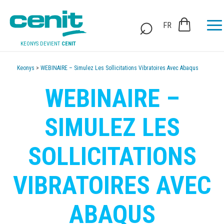
FR
KEONYS DEVIENT
CENIT
Keonys
>
WEBINAIRE – Simulez Les Sollicitations Vibratoires Avec Abaqus
WEBINAIRE –
SIMULEZ LES
SOLLICITATIONS
VIBRATOIRES AVEC
ABAQUS